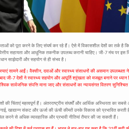
ो पूरा करने के लिए संघर्ष कर रहे हैं। ऐसे में विकासशील देशों का तर्क है क
ं को वित्तीय सहायता और आधुनिक तकनीक उपलब्ध करानी चाहिए। जी-7 मंच पर इस 
समाधान साझेदारी और सहयोग से ही संभव है।
याएं सामने आईं। वैक्सीन, दवाओं और स्वास्थ्य संसाधनों की असमान उपलब्धता ने
द जी-7 देशों ने स्वास्थ्य सहयोग और आपूर्ति श्रृंखला को मजबूत बनाने पर ध्यान
ो वैश्विक सार्वजनिक संपत्ति माना जाए और संसाधनों का न्यायसंगत वितरण सुनिश्चित
देशों की चिंताएं महत्वपूर्ण हैं। अंतरराष्ट्रीय संघर्षों और आर्थिक अस्थिरता का सबस
ंगाई, खाद्यान्न संकट और ऊर्जा की ऊंची कीमतें उनके विकास को प्रभावित करती ह
ामिल करने से अधिक व्यावहारिक और प्रभावी नीतियां तैयार की जा सकती हैं।
ने की दिशा में कई प्रयास हुए हैं। भारत ने बार-बार यह कहा है कि 21वीं सदी क