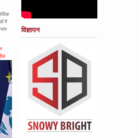
र्थिक
ं में
विज्ञापन
रभाव
ित
शील