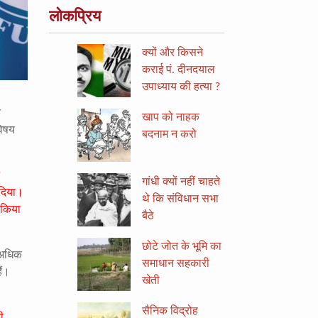
लोकप्रिय
क्यों और किसने
कराई पं. दीनदयाल
उपाध्याय की हत्या ?
ि
खाप को नाहक
विषय
बदनाम न करो
गांधी क्यों नहीं चाहते
 दिया।
थे कि संविधान सभा
 किया
बैठे
छोटे जोत के भूमि का
े अधिक
समाधान सहकारी
ैं।
खेती
सैनिक विद्रोह
ी