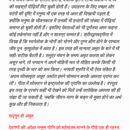
में वे अजर-अमर ही प्रतीत होते हैं, क्योंकि इतनी लम्बी अवधि में मानव
की सहस्रों पीढ़ियाँ मिट चुकी होती हैं। उदाहरण के लिए मच्छर और
पतंगों की दृष्टि में मनुष्य भी एक तरह से अमर ही दिखायी पड़ता है,
क्योंकि मनुष्य के जीवनकाल में उनकी भी हजारों की संख्या में पीढ़ियां
समाप्त हो चुकी होती हैं। इसलिए देवताओं को भी पूर्णतया अमर कहना
कोई तर्कसंगत नहीं है और न शास्त्र सम्मत है। श्रीमद्भगवद्गीता में
लिखा है कि स्वर्गलोक के भोगों को भोगने और पुण्य क्षीण होने के पश्चात
जीव पुन: मृत्युलोक में आता है। इस तरह की मान्यता अमृत के बारे में भी
सही-सटीक बैठती है। समुद्र मंथन के समय अमृत कलश को लेकर
असुर भागे, तो भगवान ने अपने मोहिनी रूप से मोहित करके किसी भी
तरह पृथ्वी के भार को कम किया। भगवती श्रुति में भी ऐसा संकेत है-
‘अपाम सोमममृता अभूम’ अर्थात हमने सोमपान करके अमरता प्राप्त कर
ली। गीता में सोमपान से इन्द्रलोक की प्राप्ति का उल्लेख है। वस्तुत:
इस तरह के प्रसंग कहीं भी देखने को मिलें उन्हें सापेक्षिक अमरत्व की ही
संज्ञा दी जा सकती है, जबकि जीवन-मरण के चक्र से मुक्त होने का अर्थ
कुछ और ही निकलता है।
सद्गुण ही अमृत
देवगणों की अपेक्षा मनुष्य योनि को श्रेष्ठतम मानने के पीछे एक ही रहस्य