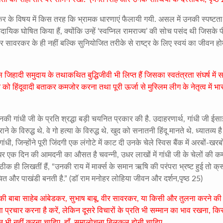
के विषय में किस तरह कि भ्रामक धारणाएं फैलायी गयी. असल में उनकी स्पष्टत
रदायिक घोषित किया हैं, क्योंकि उन्हें ‘स्वप्निल रामराज्य’ की सोच पसंद थी जिसके प
ीर सावरकर के ही नहीं बल्कि सुनियोजित तरीके से राष्ट्र के लिए स्वयं का जीवन ह
िहादी समुदाय के तथाकथित बुद्धिजीवी भी लिप्त हैं जिसका स्वतंत्रता संघर्ष में 
को हिंदूवादी बताकर कमजोर करना तथा पूरी ऊर्जा से मुस्लिम लीग के नेतृत्व में भ
की गांधी जी के प्रति श्रद्धा बड़ी चयनित प्रकार की है. उदाहरणार्थ, गांधी जी ईसा
 के विरुद्ध थे. वे गो हत्या के विरुद्ध थे. खुद को सनातनी हिंदू मानते थे. ध्यातव्य है
ी, जिन्होंने पूरी जिंदगी एक लंगोटे में काट दी उनके चेले स्विस बैंक में अरबों-खरबो
इधर एक दिन की आमदनी का औसत है चवन्नी, उधर लाखों में गांधी जी के चेलों की कमा
 ही लिखतीं हैं, “उनकी राय में मार्क्स के समान ऋषि की परंपरा भ्रष्ट हुई तो क्
ंकुचित और पाखंडी बनती है.” (डॉ राम मनोहर लोहिया जीवन और दर्शन,पृष्ठ 25)
उनकी बाबा साहेब आंबेडकर, सुभाष बाबू, वीर सावरकर, या किसी और तुलना करने की 
 प्रचार करना है करें, लेकिन दूसरे विचारों के प्रति भी सम्मान का भाव रखना, कि
 भी नहीं करना चाहिए. हाँ, समालोचना बिलकुल होनी चाहिए.