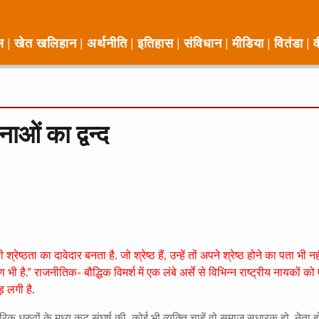
ल
खेत खलिहान
अर्थनीति
इतिहास
संविधान
मीडिया
वितंडा
व
ओं का द्वन्द
श्रेष्ठता का दावेदार बनता है. जो श्रेष्ठ हैं, उन्हें तों अपने श्रेष्ठ होने का पता भी नह
षण भी है.” राजनीतिक- बौद्धिक विमर्श में एक लंबे अर्से से विभिन्न राष्ट्रीय नायकों क
ोड़ लगी है.
चारिक ध्रुवों के मध्य कटु संघर्ष की. कोई भी व्यक्ति चाहें वो समाज सुधारक हो, नेता ह