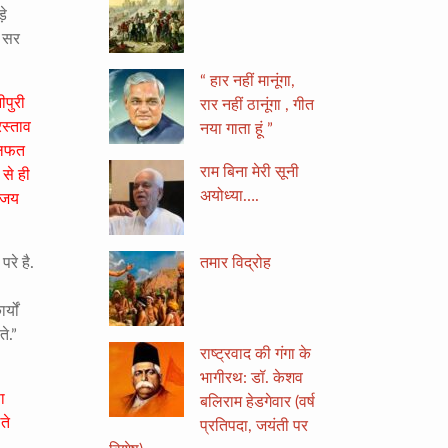
़े
े सर
“ हार नहीं मानूंगा,
ीपुरी
रार नहीं ठानूंगा , गीत
रस्ताव
नया गाता हूं ”
खालफत
राम बिना मेरी सूनी
 से ही
अयोध्या….
राजय
तमार विद्रोह
परे है.
्यों
े.”
राष्ट्रवाद की गंगा के
भागीरथ: डॉ. केशव
ा
बलिराम हेडगेवार (वर्ष
ते
प्रतिपदा, जयंती पर