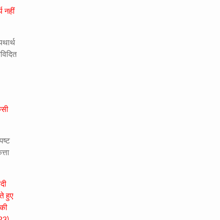
य नहीं
यथार्थ
वविदित
किसी
पष्ट
त्ता
ंदी
े हुए
 की
 23)