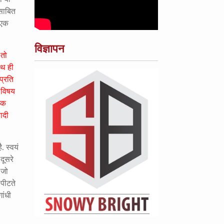
 साबित
 एक
विज्ञापन
 तो
ाथ ही
प्रति
े विषय
तक
ादी
. स्वयं
दूसरे
 जो
 पीटते
ांधी