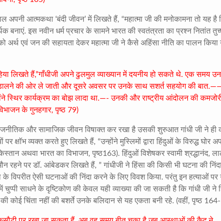
ाल अपनी आत्मकथा ‘बंदी जीवन’ में लिखते हैं, “महात्मा जी की मनोकामना तो यह है
क बनाएं. इस नवीन धर्म प्रचार के सामने भारत की स्वतंत्रता का प्रश्न नितांत तुच
 को अर्थ एवं जन की सहायता देकर महात्मा जी ने कैसे अहिंसा नीति का पालन किया
या लिखते हैं,”गाँधीजी अपने ढुलमुल व्याख्यान में दयनीय हो सकते थे. एक समय उ
रुकावट डालने की ओर ले जाती और दूसरे अवसर पर उनके साथ सशर्त सहयोग की बात.——
होंने स्थिर कार्यक्रम का बोझ लादा था.—- उनकी और राष्ट्रीय आंदोलन की कमजोर
भाजन के गुनहगार, पृष्ठ 79)
ा राजनीतिक और सामाजिक जीवन विषाक्त कर रखा है उसकी शुरुआत गांधी जी ने ही 
क्षॉभ व्यक्त करते हुए लिखते हैं, “उन्होंने मुस्लिमों द्वारा हिंदुओं के विरुद्ध घोर 
किस्तान अथवा भारत का विभाजन, पृष्ठ163). हिंदुओं विशेषकर स्वामी श्रद्धानंद, ल
मौन रहने पर डॉ. आंबेडकर लिखते हैं, ” गांधीजी ने हिंसा की किसी भी घटना की निंद
छा के विपरीत ऐसी घटनाओं की निंदा करने के लिए विवश किया. परंतु इन हत्याओं पर ग
ुप्पी साधने के दृष्टिकोण की केवल यही व्याख्या की जा सकती है कि गांधी जी ने हि
की कोई चिंता नहीं की बशर्ते उनके बलिदान से यह एकता बनी रहे. (वहीं, पृष्ठ 164
ी कसौटी पर रखा जा सकता हैं. अब वह समय बीत चुका है जब आस्थाओं की कैद ने