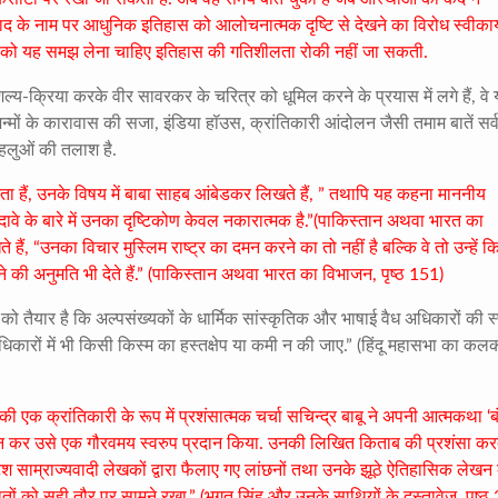
ीवाद के नाम पर आधुनिक इतिहास को आलोचनात्मक दृष्टि से देखने का विरोध स्वीकार्
ियों को यह समझ लेना चाहिए इतिहास की गतिशीलता रोकी नहीं जा सकती.
य-क्रिया करके वीर सावरकर के चरित्र को धूमिल करने के प्रयास में लगे हैं, वे 
ो जन्मों के कारावास की सजा, इंडिया हॉउस, क्रांतिकारी आंदोलन जैसी तमाम बातें सर्
पहलुओं की तलाश है.
ा हैं, उनके विषय में बाबा साहब आंबेडकर लिखते हैं, ” तथापि यह कहना माननीय
 दावे के बारे में उनका दृष्टिकोण केवल नकारात्मक है.”(पाकिस्तान अथवा भारत का
 हैं, “उनका विचार मुस्लिम राष्ट्र का दमन करने का तो नहीं है बल्कि वे तो उन्हें 
ने की अनुमति भी देते हैं.” (पाकिस्तान अथवा भारत का विभाजन, पृष्ठ 151)
ो तैयार है कि अल्पसंख्यकों के धार्मिक सांस्कृतिक और भाषाई वैध अधिकारों की स्
अधिकारों में भी किसी किस्म का हस्तक्षेप या कमी न की जाए.” (हिंदू महासभा का कलक
एक क्रांतिकारी के रूप में प्रशंसात्मक चर्चा सचिन्द्र बाबू ने अपनी आत्मकथा ‘ब
ेखन कर उसे एक गौरवमय स्वरुप प्रदान किया. उनकी लिखित किताब की प्रशंसा करत
रिटिश साम्राज्यवादी लेखकों द्वारा फैलाए गए लांछनों तथा उनके झूठे ऐतिहासिक लेखन
ातों को सही तौर पर सामने रखा.” (भगत सिंह और उनके साथियों के दस्तावेज, पृष्ठ