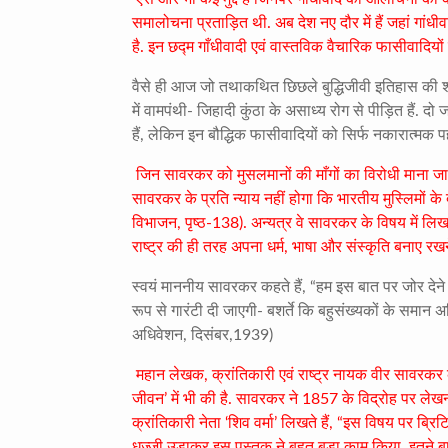
समालोचना प्रताड़ित थी. अब देश नए दौर में हैं जहां गांध
है. इन छद्म गाँधीवादी एवं वास्तविक वैचारिक फासीवाद
वैसे ही आज जो तथाकथित छिछले बुद्धिजीवी इतिहास की शल्
में वामपंथी- जिहादी कुंठा के असाध्य रोग से पीड़ित हैं. द
हैं, लेकिन इन बौद्धिक फासीवादियों को सिर्फ नकारात्मक 
जिन सावरकर को मुसलमानों की माँगों का विरोधी माना जात
सावरकर के प्रति न्याय नहीं होगा कि भारतीय मुस्लिमों के
विभाजन, पृष्ठ-138). अन्यत्र वे सावरकर के विषय में लिखते
राष्ट्र की ही तरह अपना धर्म, भाषा और संस्कृति बनाए रख
स्वयं माननीय सावरकर कहते हैं, “हम इस बात पर जोर देने क
रूप से गारंटी दी जाएगी- बशर्ते कि बहुसंख्यकों के समान 
अधिवेशन, दिसंबर,1939)
महान लेखक, क्रांतिकारी एवं राष्ट्र नायक वीर सावरकर की 
जीवन’ में भी की है. सावरकर ने 1857 के विद्रोह पर ल
क्रांतिकारी नेता ‘शिव वर्मा’ लिखते हैं, “इस विषय पर ब्
धज्जी उड़ाकर इस पुस्तक ने बहुत बड़ा काम किया. इतने ब