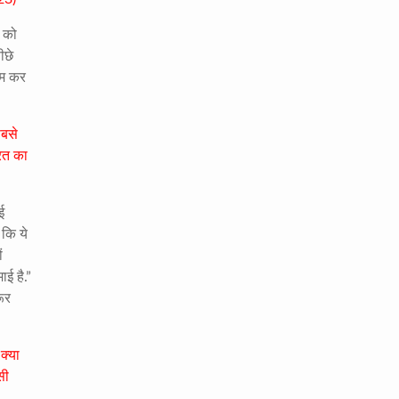
ा को
ीछे
ोम कर
सबसे
ारत का
ई
 कि ये
ं
ई है.”
रूर
क्या
सी