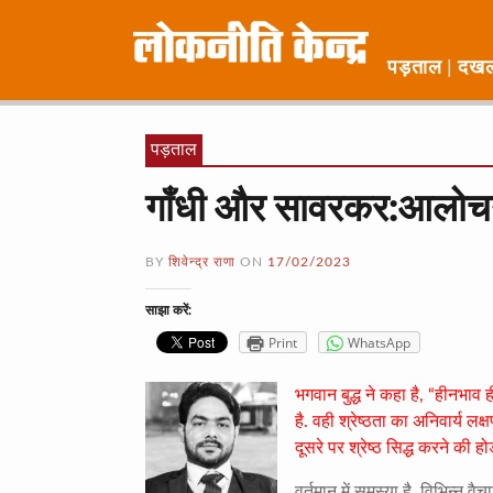
पड़ताल
दख
पड़ताल
गाँधी और सावरकर:आलोचना
BY
शिवेन्द्र राणा
ON
17/02/2023
साझा करें:
Print
WhatsApp
भगवान बुद्ध ने कहा है, “हीनभाव ही 
है. वही श्रेष्ठता का अनिवार्य लक्
दूसरे पर श्रेष्ठ सिद्ध करने की ह
वर्तमान में समस्या है, विभिन्न वै