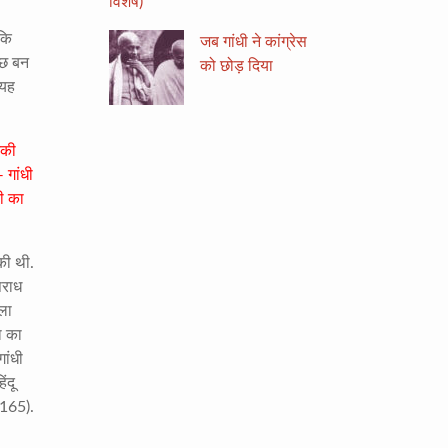
विशेष)
 कि
जब गांधी ने कांग्रेस
्छ बन
को छोड़ दिया
 यह
नकी
 गांधी
ी का
की थी.
अपराध
ाला
ा का
ांधी
ंदू
-165).