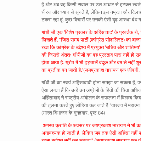
है और अब वह किसी सवाल पर उस आधार से हटकर स्वतंत्र रूप
धीरज और ध्यान से सुनते हैं, लेकिन इस नम्रता और दिलचस
टकरा रहा हूं. कुछ विचारों पर उनकी ऐसी दृढ़ आस्था बंध गई ह
गांधी जी एक ‘विशेष प्रकार के अहिंसावाद’ के प्रवर्तक थे
लिखते हैं, “जिस समय पार्टी (कांग्रेस सोशलिस्ट) का बाजाप्
रखा कि कांग्रेस के उद्देश्य में प्रयुक्त ‘उचित और शांत
की जिससे अंततः गाँधीजी का वह प्रस्ताव पास नहीं हो सका
होता आया है. यूरोप में भी हड़तालें बंदूक और बम से नही
का प्रतीक बन जाती है.”(जयप्रकाश नारायण एक जीवनी, प
गाँधी जी का स्वयं अहिंसावादी होना समझा जा सकता हैं, पर र
ऐसा लगता हैं कि उन्हें उन अंग्रेजों के हितों की चिंता अध
अहिंसावाद ने राष्ट्रीय आंदोलन के सफलता में विलम्ब किया,
की तुलना करते हुए लोहिया कह जाते हैं “वास्तव में महात
(भारत विभाजन के गुनहगार, पृष्ठ 84)
अगस्त क्रांति के अवसर पर जयप्रकाश नारायण ने भी कहा था
अनावश्यक हो जाती है, लेकिन जब तक ऐसी अहिंसा नहीं पाई ज
रहना बर्दाश्त नहीं कर सकता.” (जयप्रकाश नारायण एक जी