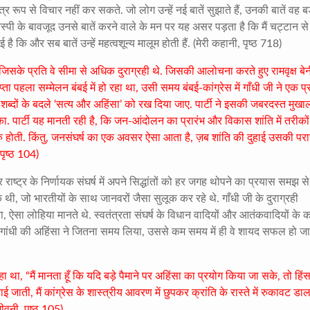
 से विचार नहीं कर सकते. जो लोग उन्हें नई बातें सुझाते हैं, उनकी बातें वह बड
्पी के बावजूद उनसे बातें करने वाले के मन पर यह असर पड़ता है कि मैं चट्टान स
ै कि और सब बातें उन्हें महत्वशून्य मालूम होती हैं. (मेरी कहानी, पृष्ठ 718)
, जिसके प्रति वे सीमा से अधिक दुराग्रही थे. जिसकी आलोचना करते हुए रामवृक्ष बेन
ता पहला सम्मेलन बंबई में हो रहा था, उसी समय बंबई-कांग्रेस में गाँधी जी ने एक प्
िमय’ शब्दों के बदले ‘सत्य और अहिंसा’ को रख दिया जाए. पार्टी ने इसकी जबरदस्त मु
. पार्टी यह मानती रही है, कि जन-आंदोलन का प्रारंभ और विकास शांति में तरीकों
ं शुरु होती. किंतु, जनसंघर्ष का एक अवसर ऐसा आता है, ज़ब शांति की दुहाई उसकी प
ृष्ठ 104)
ाष्ट्र के निर्णायक संघर्ष में अपने सिद्धांतों को हर जगह थोपने का प्रयास समझ से 
िक थी, जो भारतीयों के साथ जानवरों जैसा सुलूक कर रहे थे. गाँधी जी के दुराग्रही
 ऐसा लोहिया मानते थे. स्वतंत्रता संघर्ष के विधान वादियों और आतंकवादियों के कार
्मा गांधी की अहिंसा ने जितना समय लिया, उससे कम समय में ही वे शायद सफल हो जात
, “मैं मानता हूँ कि यदि बड़े पैमाने पर अहिंसा का प्रयोग किया जा सके, तो हिंस
ाती, मैं कांग्रेस के शास्त्रीय आवरण में छुपकर क्रांति के रास्ते में रुकावट डाल
वनी, पृष्ठ 105)