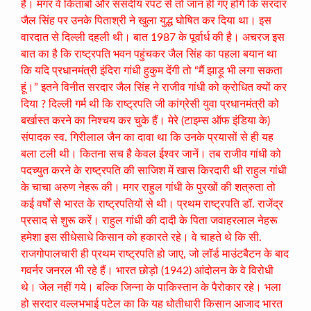
हैं। मगर वे किताबों और संसदीय रपट से तो जान ही गए होंगे कि सरदार
जैल सिंह पर उनके पिताश्री ने खुला युद्ध घोषित कर दिया था। इस
वारदात से दिल्ली दहली थी। बात 1987 के पूर्वार्ध की है। अचरज इस
बात का है कि राष्ट्रपति भवन पहुंचकर जैल सिंह का पहला बयान था
कि यदि प्रधानमंत्री इंदिरा गांधी हुकुम देंगी तो “मैं झाड़ू भी लगा सकता
हूं।” इतने विनीत सरदार जैल सिंह ने राजीव गांधी को क्रोधित क्यों कर
दिया ? दिल्ली गर्म थी कि राष्ट्रपति जी कांग्रेसी युवा प्रधानमंत्री को
बर्खास्त करने का निश्चय कर चुके हैं। मेरे (टाइम्स ऑफ इंडिया के)
संपादक स्व. गिरीलाल जैन का दावा था कि उनके प्रयासों से ही यह
बला टली थी। कितना सच है केवल ईश्वर जानें। तब राजीव गांधी को
पदच्युत करने के राष्ट्रपति की साजिश में खास किरदारी थी राहुल गांधी
के चाचा अरुण नेहरू की। मगर राहुल गांधी के पुरखों की शत्रुता तो
कई वर्षों से भारत के राष्ट्रपतियों से थी। प्रथम राष्ट्रपति डॉ. राजेंद्र
प्रसाद से शुरू करें। राहुल गांधी की दादी के पिता जवाहरलाल नेहरू
हमेशा इस सीधेसाधे किसान को हकारते रहे। वे चाहते थे कि सी.
राजगोपालचारी ही प्रथम राष्ट्रपति हो जाए, जो लॉर्ड माउंटबैटन के बाद
गवर्नर जनरल भी रहे हैं। भारत छोड़ो (1942) आंदोलन के वे विरोधी
थे। जेल नहीं गये। बल्कि जिन्ना के पाकिस्तान के पैरोकार रहे। भला
हो सरदार वल्लभभाई पटेल का कि यह धोतीधारी किसान आजाद भारत