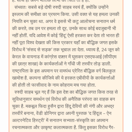
है. साथ ही अपने भौतिक लाभों की चिंता तो है ही.
संभवतः सबसे बड़े दोषी रुश्दी साहब स्वयं हैं, क्योंकि उन्होंने
इस्लाम की समीक्षा का प्रयत्न किया. उसी वक्त से यह हमला उनकी
नियति बन चुका था. अगर वे इससे भी कटु आलोचना सनातन धर्म
की करते, तब उन पर हमला तो दूर, उनके साथ कोई बदजुबानी भी
नहीं होतीं. यदि आवेश में कोई ‘हिंदू’ ऐसी हरकत कर देता तो भारत ही
नहीं पूरा विश्व देखता की किस प्रकार यहाँ का बौद्धिक जगत इसके
विरोध में ‘संसद से सड़क’ तक भूचाल ला देता. ध्यात्व है, 24 जून को
केरल के वायनाड में कांग्रेस दफ़्तर में घुसकर एसएफआई (सीपीएम
की छात्र शाखा) के कार्यकर्ताओं ने गाँधी जी तस्वीर तोड़ डाली.
राष्ट्रपिता के इस अपमान पर वामपंथ प्रेरित बौद्धिक वर्ग बिलकुल
खामोश है. कल्पना कीजिये की ये हरकत एबीवीपी के कार्यकर्त्ताओं
की होती तो फासीवाद के नाम कोहराम मच गया होता.
रुश्दी साहब भूल गए हैं कि इस देश का बौद्धिक जगत किस तरह से
सुविधानुसार समर्थन एवं विरोध की अनैतिक परंपरा का वाहक बन
चुका है. मकबूल फिदा हुसैन द्वारा हिंदू देवियों की नंगी और अभद्र
तस्वीरें बनाना, वेंडी डोनिगर द्वारा अपनी पुस्तक ‘द हिंदूज – ऐन
अल्टरनेटिव हिस्ट्री’ में सनातन सभ्यता-संस्कृति का अपमान
रचनात्मकता और उत्कृष्ट कलात्मकता है. किंतु इसका विरोध गैर-