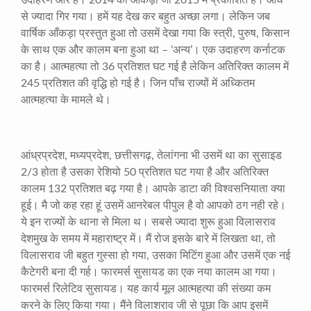
उदाहरण और है।
2014
का आँकड़ा जो
2015
में प्रकाशित है। आधे
से ज्यादा गिर गया। हमें यह देख कर बहुत अच्छा लगा। लेकिन जब
वार्षिक आँकड़ा प्रस्तुत हुआ तो उसमें देखा गया कि स्त्री
,
पुरुष
,
किसान
के साथ एक और कालम बना हुआ था – ‘अन्य’। एक उदाहरण कर्नाटक
का है। आत्महत्या तो
36
प्रतिशत घट गई है लेकिन अतिरिक्त कालम में
245
प्रतिशत की वृद्धि हो गई है। जिन पाँच राज्यों में अध्कितम
आत्महत्या के मामले थे।
आंध्रप्रदेश
,
मध्यप्रदेश
,
छत्तीसगढ़
,
तेलांगना भी उसमें था का सुसाइड
2/3
होता है उसका रेशियो
50
प्रतिशत घट गया है और अतिरिक्त
कालम
132
प्रतिशत बढ़ गया है। आपके डाटा की विश्वसनियाता क्या
हूई। मै जो कह रहा हूं उसमें आनरेबल पीपुल है वो आपको ठग नही रहे।
ये इन राज्यों के थाना से मिला थ। सबसे ज्यादा शुरू हुआ विलासराव
देशमुख के समय में महाराष्ट्र में। मैं रोज इसके बारे में लिखता था
,
तो
विलासराव जी बहुत गुस्सा हो गया
,
उसका मिटिंग हुआ और उसमें एक नई
कैटेगरी बना दी गर्ह। फारमर्स सुसायड का एक नया कालम आ गया।
फारमर्स रिलेटिव सुसायड। यह कार्य मूल आत्महत्या की संख्या कम
करने के लिए किया गया। मैंने विलाशराव जी से पूछा कि आप इसमें