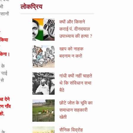
लोकप्रिय
भी
सानों
क्यों और किसने
कराई पं. दीनदयाल
ा
उपाध्याय की हत्या ?
 किया
खाप को नाहक
ुकेगा।
बदनाम न करो
 के
 पाई
गांधी क्यों नहीं चाहते
 से
थे कि संविधान सभा
बैठे
ा देने
छोटे जोत के भूमि का
रण गाँव
समाधान सहकारी
हो,
खेती
सैनिक विद्रोह
 के