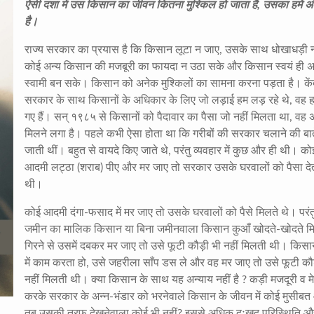
ऐसी दशा में उस किसान का जीवन कितना मुश्किल हो जाता है, उसका हमें अ
है।
राज्य सरकार का प्रयास है कि किसान लूटा न जाए
,
उसके साथ धोखाधड़ी 
कोई अन्य किसान की मजबूरी का फायदा न उठा सके और किसान स्वयं ही 
स्वामी बन सके। किसान को अनेक मुश्किलों का सामना करना पड़ता है। कें
सरकार के साथ किसानों के अधिकार के लिए जो लड़ाई हम लड़ रहे थे
,
वह 
गए हैं। सन् १९८५ से किसानों को पैदावार का पैसा जो नहीं मिलता था
,
वह 
मिलने लगा है। पहले कभी ऐसा होता था कि गरीबों की सरकार चलाने की बात
जाती थीं। बहुत से वायदे किए जाते थे
,
परंतु व्यवहार में कुछ और ही थी। को
आदमी लट्ठा (शराब) पीए और मर जाए तो सरकार उसके घरवालों को पैसा दे
थी।
कोई आदमी दंगा-फसाद में मर जाए तो उसके घरवालों को पैसे मिलते थे। परंत
जमीन का मालिक किसान या बिना जमीनवाला किसान कुआँ खोदते-खोदते मि
गिरने से उसमें दबकर मर जाए तो उसे फूटी कौड़ी भी नहीं मिलती थी। किस
में काम करता हो
,
उसे जहरीला साँप डस ले और वह मर जाए तो उसे फूटी कौड
नहीं मिलती थी। क्या किसान के साथ यह अन्याय नहीं है
?
कड़ी मजदूरी व 
करके सरकार के अन्न-भंडार को भरनेवाले किसान के जीवन में कोई मुसीब
तब उसकी तरफ देखनेवाला कोई भी नहीं
?
इससे अधिक दुःखद परिस्थिति और