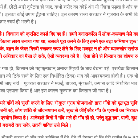
 हैं
,
छोटी-बड़ी दुर्घटना हो
जाए
,
कभी शरीर का कोई अंग भी गँवाना पड़ता है और क
हैं। इसका कोई उपाय ढूँढ़ना चाहिए। इस कारण राज्य सरकार ने गुजरात के सभी कि
ार स्वयं ही भरती है।
ै। किसान को क्रडिट कार्ड दिए गए हैं। हमने बनासकाँठा में लोक-कल्याण मेले क
जितना लक्ष्य बनाया गया था, उसको पूरा करने के लिए हमने एक बड़ा अभियान शुरू
 के, बहन के जेवर गिरवी रखकर रुपए लेने के लिए मजबूर न हो और ब्याजखोर सर्राफ
े अधिकार का पैसा ले सके, ऐसी व्यवस्था की है। ऐसा होने से किसान का शोषण र
ा गया हो
,
किसान को महामूल्यवान् अनाज मिट्टी के भाव बेचना पड़े
,
प्रत्येक किसान
 को टिके रहने के लिए एक निर्धारित (टेका) भाव की आवश्यकता होती है। एक भी
 भी जाए नहीं। गुजरात सरकार ने मकई
,
बाजरा
,
मूंगफली
,
कपास आदि निर्धारित भाव
े का प्रयास किया है और इस कारण गुजरात का किसान जी गया है।
े गाँवों को सुखी करने के लिए ‘गोकुल ग्राम योजनाओं’ द्वारा गाँवों को मूलभूत सुविध
बनी रहे, लोग शांति से जीवनयापन करें, सुख से जीएँ और गाँव के प्रश्नों का निराक
 किया है। आनेवाले दिनों में गाँव भले ही गाँव ही हो, परंतु शुद्ध हवा, पानी, दूध 
 की बराबरी कर सके, उतनी शक्ति उसे मिले।
,
नौकरी करता हो और उसे अमेरिका में बैठे-बैठे ही देखना हो कि मेरी जमीन के ७-१२