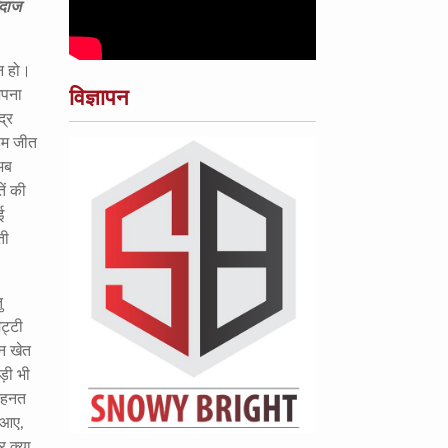
ंदाज
न हो।
विज्ञापन
अपना
द्र
हम जीत
अब
ें की
ई
ती
ु
ट्टी
ान खेत
़ी भी
मेहनत
त आए
,
 क्या