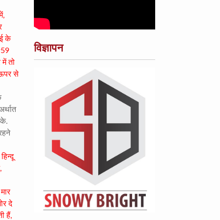
ं,
र
बई के
विज्ञापन
1959
में तो
 ऊपर से
े
अर्थात
के.
रहने
िन्दू
,
 मार
ोर दे
 हैं,