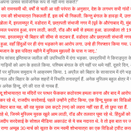
दू अपना उत्सव सार्वजनिक रूप से नहीं मना सकते?’
्च को रामनवमी थी. वर्षों से चली आ रही परंपरा के अनुसार, देश के लगभग सभी गांवों मे
राम की शोभायात्रा निकलती हैं. इस वर्ष भी निकली. किन्तु बंगाल के हावड़ा में, उत्त
 में, इस्लामपुर में, वडोदरा में, छत्रपती संभाजी नगर में (पूर्व के औरंगाबाद में), मुं
न केवल पथराव हुआ, वरन लाठी, काठी, रॉड और बमों से हमला हुआ. डालखोला तो 
ा गया. इस्लामपुर भी बिहार की सीमा से सटकर हैं. वडोदरा और छत्रपती संभाजी नगर 
 हुआ. वहाँ हिंदुओं पर ही दंगा भड़काने का आरोप लगा. उन्हे ही गिरफ्तार किया गया.
मजान के इस पवित्र महीने में मुस्लिम मुहल्लों के पास न जाए..’
नीय सांसद इम्तियाज जलील की उपस्थिति में दंगा भड़का. उपद्रवियों ने किराड़पुरा क
गाड़ियों को आग के हवाले किया. पश्चिम बंगाल के दंगे यहीं पर थमे नहीं. दूसरे दिन, 
ों पर मुस्लिम समुदाय ने आक्रमण किया. 1 अप्रैल को बिहार के सासाराम में दंगे भड़
ल और बिहार के अनेक शहरों में स्थिति तनावपूर्ण हैं. अनेक मुस्लिम बहुल क्षेत्र में 
के अनेक हिन्दू, दंगे की रात से गायब हैं.
दू शोभायात्रा या मंदिरों पर पत्थर फेंककर कठोरतम हमला करना और बाद में आरोप ह
 रहे थे, राजदीप सरदेसाई. पहले उन्होंने ट्वीट किया, एक हिन्दू युवक का विडिओ
ेदार बात यह, की वह युवक उस कट्टे (गन) को लहरा नहीं रहा हैं, तो छुपा रहा हैं.
े थे, जिनमे मुस्लिम युवक खुले आम लाठी, रॉड और तलवार घुमा रहे थे. हिंदुओं को
े. राजदीप सरदेसाई के सोशल मीडिया अकाउंट से ये सब नदारत थे. वे तो इस बात पर ज
ैं. राणा अय्यूब 30 मार्च को सूरत के राम नवमी शोभायात्रा का एक विडिओ ट्वीट करती