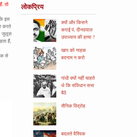
ैं. तो
लोकप्रिय
 के इस
क्यों और किसने
ना करते
कराई पं. दीनदयाल
, जुलूस
उपाध्याय की हत्या ?
ता हैं,
खाप को नाहक
ीक से
बदनाम न करो
गांधी क्यों नहीं चाहते
थे कि संविधान सभा
बैठे
सैनिक विद्रोह
बदलते वैश्विक