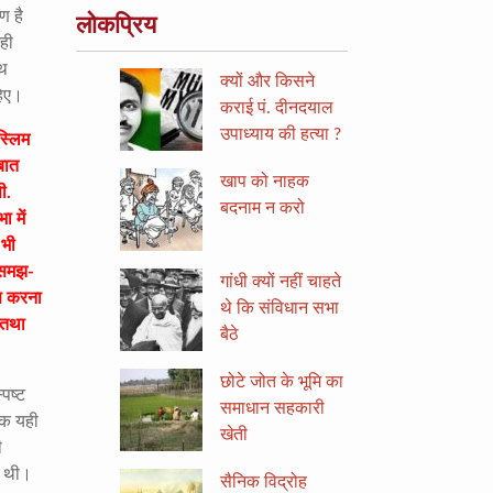
ण है
लोकप्रिय
यही
ाथ
क्यों और किसने
हिए।
कराई पं. दीनदयाल
उपाध्याय की हत्या ?
स्लिम
बात
खाप को नाहक
ी.
बदनाम न करो
 में
 भी
 समझ-
गांधी क्यों नहीं चाहते
स करना
थे कि संविधान सभा
 तथा
बैठे
छोटे जोत के भूमि का
पष्ट
समाधान सहकारी
 तक यही
खेती
ी
ं थी।
सैनिक विद्रोह