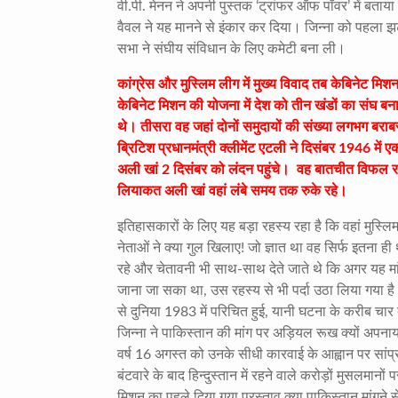
वी.पी. मेनन ने अपनी पुस्तक ‘ट्रांफर ऑफ पॉवर’ में बता
वैवल ने यह मानने से इंकार कर दिया। जिन्ना को पहला झ
सभा ने संघीय संविधान के लिए कमेटी बना ली।
कांग्रेस और मुस्लिम लीग में मुख्य विवाद तब केबिनेट म
केबिनेट मिशन की योजना में देश को तीन खंडों का संघ बनान
थे। तीसरा वह जहां दोनों समुदायों की संख्या लगभग बराब
ब्रिटिश प्रधानमंत्री क्लीमेंट एटली ने दिसंबर 1946 मे
अली खां 2 दिसंबर को लंदन पहुंचे। वह बातचीत विफल र
लियाकत अली खां वहां लंबे समय तक रुके रहे।
इतिहासकारों के लिए यह बड़ा रहस्य रहा है कि वहां मुस्लि
नेताओं ने क्या गुल खिलाए! जो ज्ञात था वह सिर्फ इतना ही 
रहे और चेतावनी भी साथ-साथ देते जाते थे कि अगर यह मांग
जाना जा सका था, उस रहस्य से भी पर्दा उठा लिया गया ह
से दुनिया 1983 में परिचित हुई, यानी घटना के करीब 
जिन्ना ने पाकिस्तान की मांग पर अड़ियल रूख क्यों अपनाय
वर्ष 16 अगस्त को उनके सीधी कारवाई के आह्वान पर सांप्
बंटवारे के बाद हिन्दुस्तान में रहने वाले करोड़ों मुसलमा
मिशन का पहले दिया गया प्रस्ताव क्या पाकिस्तान मांगने से 