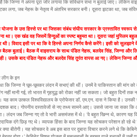
या है कि जिन्ना ने अपना पूरा जोर लगाया कि संविधान सभा न बुलाई जाए। लेकिन वा
टका लगा, जब नेहरू के नेतृत्व में अंतरिम सरकार बनी। दूसरा झटका था, जब संवि
िशन योजना के उस हिस्से पर था जिसका संबंध संघीय सरकार के प्रस्तावित स्वरूप स
ा था। एक खंड वह जिसमें हिन्दुओं का स्पष्ट बहुमत था। दूसरा जहां मुस्लिम बहुलत
र थी। विवाद इसी पर था कि वे हिस्से अपना निर्णय कैसे करेंगे। इसी को सुलझाने 
ं एक बैठक बुलाई। बैठक में वाइसराय के साथ पंडित नेहरू, बलदेव सिंह, जिन्ना और
ही। उसके बाद पंडित नेहरू और बलदेव सिंह तुरंत वापस आ गए। लेकिन जिन्ना 
म लीग के इन
था कि जिन्ना ने घूम-घूमकर लंदन में सभाएं की थीं। उनमें वे पाकिस्तान की मांग को 
 नहीं मानी गई, तो भारत में गृहयुद्ध को रोका नहीं जा सकता। जो बहुत दिनों तक न
ै। यह काम उत्कल विश्वविद्यालय के प्रोफेसर डॉ. एम.एन. दास ने किया है। उनक
चार दशक बाद। गोपनीय दस्तावेजों से नए तथ्य सामने आए। उससे जाना जा सका क
ा। लंदन जब जिन्ना गए तो वे भारी असमंजस में थे। ‘वे बहुत खिन्न थे, कारण यह 
रदायिक दंगे छिड़ गए थे। व्यापक हिंसा के बाद जिन्ना यह सोचकर परेशान हो रहे थे
नों पर क्या बीतेगी। यह सोचकर वे अब इस बात पर दुबारा विचार करने लगे थे कि केबिन
बेहतर होगा।’ केबिनेट मिशन योजना में मुसलमानों के बहुमत वाले इलाकों में उन्हें पू