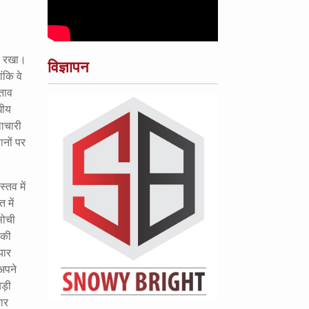
ाव रखा।
विज्ञापन
ंकि वे
्ताव
घीय
लाचारी
ानों पर
्तव में
 में
सोची
 की
यार
 अपने
बड़ी
ार