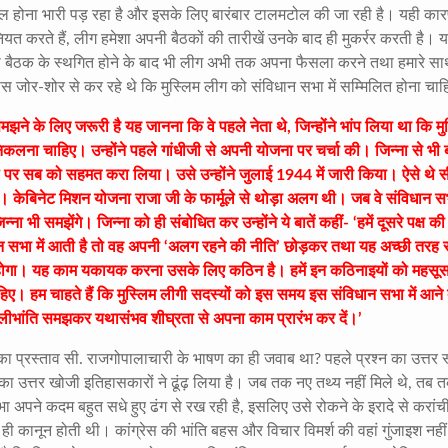
िल होना भारी पड़ रहा है और इसके लिए बारंबार टालमटोल की जा रही है। यही कार
यत करते हैं, लीग हमेशा अपनी बैठकों की तारीखें उनके बाद ही मुकर्रर करती है। 
ी बैठक के स्थगित होने के बाद भी लीग अभी तक अपना फैसला करने तथा हमारे स
ास जोर-शोर से कर रहे थे कि मुस्लिम लीग को संविधान सभा में सम्मिलित होना चा
झने के लिए जरूरी है यह जानना कि वे पहले नेता थे, जिन्होंने भांप लिया था कि मु
 निकलना चाहिए। उन्होंने पहले गांधीजी से अपनी योजना पर चर्चा की। जिन्ना से भी 
 पर सब को सहमत करा लिया। उसे उन्होंने जुलाई 1944 में जारी किया। ऐसे थे स
। केबिनेट मिशन योजना राजा जी के फार्मूले से थोड़ा अलग थी। जब वे संविधान सभा
भी समझेंगे। जिन्ना को ही संबोधित कर उन्होंने ये बातें कहीं- ‘हमें दूसरे पक्ष की
न सभा में आती है तो वह अपनी ‘अलग रहने की नीति’ छोड़कर तथा यह अच्छी तरह
य होगा। यह काम यकायक करना उसके लिए कठिन है। हमें इन कठिनाइयों को महसू
। हम चाहते हैं कि मुस्लिम लीगी सदस्यों को इस समय इस संविधान सभा में आने
म भलीभांति समझकर यथासंभव शीघ्रता से अपना काम प्रारंभ कर दें।’
ा प्रस्ताव सी. राजगोपालाचारी के भाषण का ही जवाब था? पहले प्रश्न का उत्तर स्
्न का उत्तर खोजी इतिहासकारों ने ढूंढ़ लिया है। जब तक नए तथ्य नहीं मिले थे, तब
 अपने कदम बहुत सधे हुए ढंग से रख रही है, इसलिए उसे रोकने के इरादे से करांच
न ही कानून होती थी। कांग्रेस की भांति बहस और विचार विमर्श की वहां गुंजाइश नही