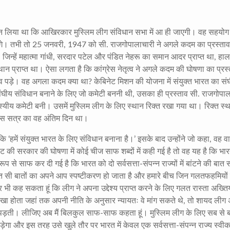
ह मान लिया था कि आखिरकार मुस्लिम लीग संविधान सभा में आ ही जाएगी। वह सहयोग
जाएंगे। तभी तो 25 जनवरी, 1947 को सी. राजगोपालाचारी ने अगले कदम का प्रस्त
 जिन्हें महात्मा गांधी, सरदार पटेल और पंडित नेहरू का समान आदर प्राप्त था, हाला
 का स्थान प्राप्त था। ऐसा लगता है कि कांग्रेस नेतृत्व ने अगले कदम की घोषणा का प्रस
 पड़े। वह अगला कदम क्या था? केबिनेट मिशन की योजना में संयुक्त भारत का सं
द संघीय संविधान बनाने के लिए जो कमेटी बननी थी, उसका ही प्रस्ताव सी. राजगोपा
्यीय कमेटी बनी। उसमें मुस्लिम लीग के लिए स्थान रिक्त रखा गया था। रिक्त स्थ
उस सत्र का वह अंतिम दिन था।
 ‘हमें संयुक्त भारत के लिए संविधान बनाना है।’ इसके बाद उन्होंने जो कहा, वह वास
 सरकार की घोषणा में कोई चीज साफ शब्दों में कही गई है तो वह यह है कि भारत
प से साफ कर दी गई है कि भारत को दो सर्वसत्ता-संपन्न राज्यों में बांटने की बात 
हुत सी बातों का अपने आप स्पष्टीकरण हो जाता है और हमारे बीच जिन गलतफहमियों
रकार भी कह सकता हूं कि लीग ने अपना उद्देश्य प्राप्त करने के लिए गलत रास्ता अख्ति
त रखा होता जहां तक अपनी नीति के अनुसार न्यायतः वे मांग सकते थे, तो शायद लीग
ें न पड़ती। लीजिए अब मैं बिलकुल साफ-साफ कहता हूं। मुस्लिम लीग के लिए सब से 
ेगा और इस तरह उसे खुले तौर पर भारत में केवल एक सर्वसत्ता-संपन्न राज्य स्वीक