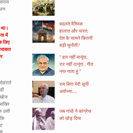
इसराय
धान
बदलते वैश्विक
े था।
हालात और भारत:
ा में
देश के सामने कितनी
के लिए
बड़ी चुनौती?
 लियाकत
और
“ हार नहीं मानूंगा,
रार नहीं ठानूंगा , गीत
नया गाता हूं ”
दोहराते
राम बिना मेरी सूनी
हीं
अयोध्या….
ी खोज
ि आखिर
जब गांधी ने कांग्रेस
कि उसी
को छोड़ दिया
 कि
ेट
री