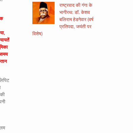
राष्ट्रवाद की गंगा के
भागीरथ: डॉ. केशव
एक
बलिराम हेडगेवार (वर्ष
प्रतिपदा, जयंती पर
या,
विशेष)
यायतें
ूमिका
स समय
स्तान
िलिपिट
े
 की
पनी
लिम