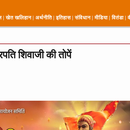
ल
खेत खलिहान
अर्थनीति
इतिहास
संविधान
मीडिया
वितंडा
व
पति शिवाजी की तोपें