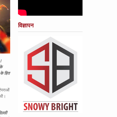
विज्ञापन
ी।
के
के हित
रंपराओं
 थी।
िल्ली