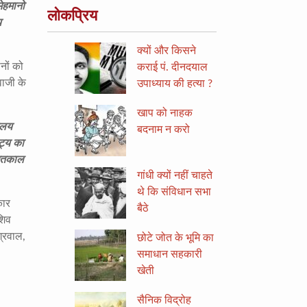
ेहमानो
लोकप्रिय
य
क्यों और किसने
नों को
कराई पं. दीनदयाल
वाजी के
उपाध्याय की हत्या ?
खाप को नाहक
ालय
बदनाम न करो
ट्य का
मृतकाल
गांधी क्यों नहीं चाहते
थे कि संविधान सभा
कार
बैठे
शिव
ग्रवाल,
छोटे जोत के भूमि का
समाधान सहकारी
खेती
सैनिक विद्रोह