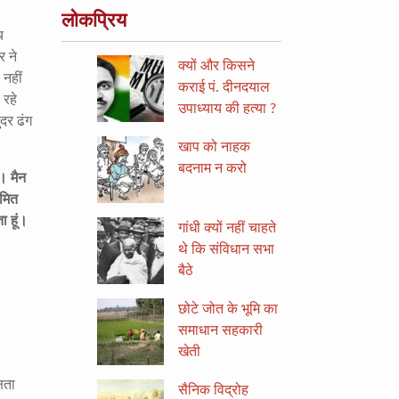
लोकप्रिय
च
र ने
क्यों और किसने
नहीं
कराई पं. दीनदयाल
 रहे
उपाध्याय की हत्या ?
दर ढंग
खाप को नाहक
बदनाम न करो
ै। मैन
यमित
ा हूं।
गांधी क्यों नहीं चाहते
थे कि संविधान सभा
बैठे
छोटे जोत के भूमि का
समाधान सहकारी
खेती
षता
सैनिक विद्रोह