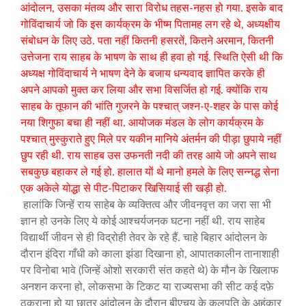
आंदोलन, उसका मंतव्य और सारा विरोध तहस-नहस हो गया. इसके बाद
गोविंदाचार्य जो कि इस कार्यक्रम के भीष्म पितामह लग रहे थे, अध्यक्षीय
संबोधन के लिए उठे. पता नहीं कितनी हसरतें, कितने अरमान, कितनी
उत्तेजना राय साहब के भाषण के साथ ही हवा हो गई. स्थिति ऐसी थी कि
अध्यक्ष गोविंदाचार्य ने भाषण देने के बजाय धन्यवाद ज्ञापित करके ही
अपने आपको मुक्त कर लिया और सभा विसर्जित हो गई. क्योंकि राय
साहब के तूफान की भांति गुजरने के पश्चात् जश्न-ए-शहर के पास कोई
नया शिगुफा बचा ही नहीं था. आयोजक मंडल के लोग कार्यक्रम के
पश्चात् मुस्कुराते हुए मिले पर यकीन मानिये अंतर्मन की पीड़ा छुपाये नहीं
छुप रही थी. राय साहब उस उफनती नदी की तरह आये जो अपने साथ
सबकुछ बहाकर ले गई हो. हालात यों थे मानो हमले के लिए सन्नद्ध सेना
एक अकेले योद्धा से पीट-पिटाकर खिसियाई सी खड़ी हो.
हालांकि जिन्हें राय साहेब के व्यक्तित्व और जीवनवृत्त का जरा सा भी
ज्ञान हो उनके लिए ये कोई आश्चर्यजनक घटना नहीं थी. राय साहेब
विद्यार्थी जीवन से ही विद्रोही तेवर के रहे हैं. चाहे बिहार आंदोलन के
दौरान इंदिरा गाँधी को काला झंडा दिखाना हो, आपातकालीन तानाशाही
पर विनोबा भावे (जिन्हें ओशो सरकारी संत कहते थे) के मौन के खिलाफ
अनशन करना हो, लोकसभा के टिकट या राज्यसभा की सीट कई दफ़े
ठुकराना हो या छात्र आंदोलन के दौरान बीएचयू के कुलपति के अहंकार