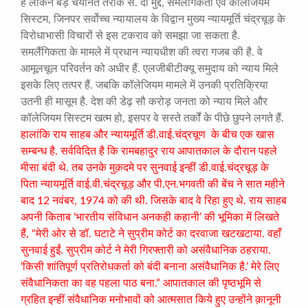
हैं लेकिन बड़े चयनित तरीके से. दो मुद्दे, समलैंगिकता एवं कॉलेजियम
सिस्टम, जिनपर सर्वोच्च न्यायालय के विद्वान मुख्य न्यायमूर्ति चंद्रचूड़ के
विरोधाभासी विचारों से इस टकराव को समझा जा सकता है.
समलैंगिकता के मामले में प्रधान न्यायधीश की त्वरा गजब की है. वे
आमूलचूल परिवर्तन को अधीर हैं. एलजीबीटीक्यू समुदाय को न्याय मिले
इसके लिए तत्पर हैं. जबकि कॉलेजियम मामले में उनकी प्रतिक्रिया
उतनी ही मासूम है. देश की डेढ़ सौ करोड़ जनता को न्याय मिले और
कॉलेजियम सिस्टम खत्म हो, इसपर वे सस्ते तर्कों के पीछे छुपने लगते हैं.
हालांकि राय साहब और न्यायमूर्ति डी.वाई.चंद्रचूण के बीच एक खास
सम्बन्ध है. सर्वविदित है कि रामबहादुर राय आपातकाल के दौरान पहले
मीसा बंदी थे. तब उनके मुक़दमे पर सुनवाई इन्हीं डी.वाई.चंद्रचूड़ के
पिता न्यायमूर्ति वाई.वी.चंद्रचूड़ और पी.एन.भगवती की बेंच ने सात महीने
बाद 12 नवंबर, 1974 को की थी. जिसके बाद वे रिहा हुए थे. राय साहब
अपनी किताब ‘भारतीय संविधान अनकही कहानी’ की भूमिका में लिखते
हैं, “मेरी ओर से डॉ. घटाटे ने सुप्रीम कोर्ट का दरवाजा खटखटाया. वहाँ
सुनवाई हुईं. सुप्रीम कोर्ट ने मेरी गिरफ्तारी को असंवैधानिक ठहराया.
‘किसी शांतिपूर्ण प्रतिरोधकर्ता को बंदी बनाना असंवैधानिक है.’ मेरे लिए
संवैधानिकता का वह पहला पाठ बना.” आपातकाल की पृष्ठभूमि से
ग्रहित इन्हीं संवैधानिक मनोभावों को आत्मसात किये हुए उन्होंने क़ानूनी