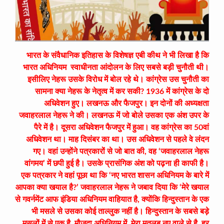
भारत के संवैधानिक इतिहास के विशेषज्ञ एबी कीथ ने भी लिखा है कि
भारत अधिनियम स्वाधीनता आंदोलन के लिए सबसे बड़ी चुनौती थी।
इसीलिए नेहरू उसके विरोध में बोल रहे थे। कांग्रेस उस चुनौती का
सामना क्या नेहरू के नेतृत्व में कर सकी? 1936 में कांग्रेस के दो
अधिवेशन हुए। लखनऊ और फैजपुर। इन दोनों की अध्यक्षता
जवाहरलाल नेहरू ने की। लखनऊ में जो बोले उसका एक अंश उपर के
पैरे में है। दूसरा अधिवेशन फैजपुर में हुआ। वह कांग्रेस का 50वां
अधिवेशन था। माह दिसंबर का था। उस अधिवेशन से पहले वे लंदन
गए। वहां उन्होंने पत्रकारों से जो बात की, वह ‘जवाहरलाल नेहरू
वांगमय’ में छपी हुई है। उसके प्रासंगिक अंश को पढ़ना ही काफी है।
एक पत्रकार ने वहां पूछा था कि ‘नए भारत शासन अधिनियम के बारे में
आपका क्या खयाल है?’ जवाहरलाल नेहरू ने जबाव दिया कि ‘मेरे खयाल
से गवर्नमेंट आफ इंडिया अधिनियम वाहियात है, क्योंकि हिन्दुस्तान के एक
भी मसले से उसका कोई ताल्लुक नहीं है। हिन्दुस्तान के सबसे बड़े
मसलों में से एक है, मौजूदा अधिनियम में, मेरा मतलब नए वाले से है, हर