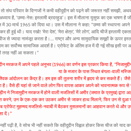
तो संघ परिवार के दिग्गजों ने कभी वहीदुद्दीन को पढ़ने की जरूरत नहीं समझी
,
अथवा 
ध्याय है
, ‘
उम्मा-नेस: इस्लामी ब्रदरहुड’। इस में मौलाना युसुफ का एक भाषण है ज
 में
30
मार्च
1965
को दिया था। उस में मौलाना ने कहा: ‘‘उम्मा की स्थापना अपने
ेकर ही हुई थी। याद रखो! ‘मेरा देश’
, ‘
मेरा क्षेत्र’
, ‘
मेरे लोग’
,
आदि चीजें इस्लामी एकता
 से ज्यादा नामंजूर करता है।… राष्ट्र और अन्य सामुदायिक समूहों के ऊपर इस्
्लाम का सर्वोच्च सामाजिक आदर्श है। प्रोफेट के अंतिम हज में दी गई सीख इसी पर
ूरी तरह नहीं आ सकता।’’
द्दीन मरकज में अपने पहले अनुभव (
1966)
का वर्णन इस प्रकार किया है
, ‘‘
निजामुद्
या के मजार के पास स्थित बंगला-वाली मस्जि
वैश्विक आंदोलन का केंद्र है। हम इस की तुलना शरीर में हृदय से कर सकते हैं। जैसे
ंचता है। वैसे ही यहां से जाने वाले लोग फिर वापस आकर अपने को भावनात्मक रूप से र
दीन ने निजामुद्दीन मरकज में होने वाली मजलिसों में अमीर (जमात के प्रमुख) द्वारा 
ित करने
,
उन के एक-एक कर उठकर अमीर से जाकर हाथ मिलाने
,
फिर उन से दुआ प
ब प्रोफेट मुहम्मद मजलिसे-नवाबी में बैठकर मुसलमानों का आहवान करते थे और उन्ह
ा दें।’’
हीं पढ़ी है
,
वे सोच भी नहीं सकते कि वहीदुद्दीन विह्वल होकर किस चीज को याद कर