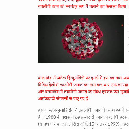
तबलीगी काम को स्वतंत्र रूप में चलाने का फैसला किया
बंगलादेश में अनेक हिन्दू मंदिरों पर हमले में इस का नाम
विविध देशों में तबलीगी जमात का नाम बार-बार उभरता रहा। 
और बंगलादेश में तबलीगी जमात के संबंध हरकत उल मुजा
आतंकवादी संगठनों से पाए गए हैं।
हरकत-उल-मुजाहिदीन ने तबलीगी जमात के साथ अपने संबंध
है।’
1980
के दशक में छह हजार से ज्यादा तबलीगी हरकत उल 
(साउथ एसिया एनालिसिस ऑर्ग
, 15
सितंबर
1999)
। हरक