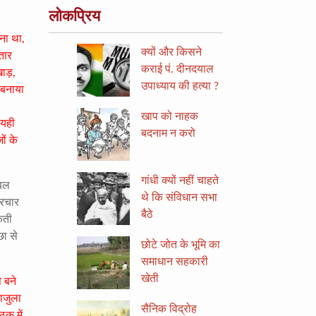
लोकप्रिय
रना था
,
क्यों और किसने
तार
कराई पं. दीनदयाल
खाड़
,
उपाध्याय की हत्या ?
 बनाया
खाप को नाहक
 यही
बदनाम न करो
ों के
गांधी क्यों नहीं चाहते
 बल
थे कि संविधान सभा
्रचार
बैठे
कती
छा से
छोटे जोत के भूमि का
समाधान सहकारी
खेती
 बने
लाजुला
सैनिक विद्रोह
ठक में