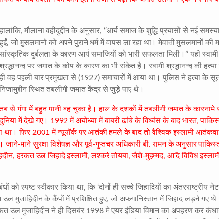
।
हालांकि
,
मौलाना वहीदुद्दीन के अनुसार
, ‘‘
आर्य समाज के शुद्धि प्रयासों से नई समस्याए
हुईं
,
जो मुसलमानों को अपने पुराने धर्म में वापस ला रहा था। मेवाती मुसलमानों की
सांस्कृतिक दुर्बलता के कारण आर्य समाजियों को भारी सफलता मिली।’’ यही स्वामी
श्रद्धानन्द पर जमात के कोप के कारण का भी संकेत है। स्वामी श्रद्धानन्द की हत्या
ही वह पहली बार प्रमुखता से (
1927)
समाचारों में आया था। पुलिस ने हत्या के सूत
निजामुद्दीन स्थित तबलीगी जमात केंद्र से जुड़े पाए थे।
तब से गंगा में बहुत पानी बह चुका है। हाल के दशकों में तबलीगी जमात के कारनामे 
दुनिया में देखे गए।
1992
में अयोध्या में बाबरी ढांचे के विध्वंस के बाद भारत
,
पाकिस
 आया था। फिर
2001
में न्यूयॉर्क पर आतंकी हमले के बाद तो वैश्विक इस्लामी आतंकव
जाने-माने सुरक्षा विशेषज्ञ और पूर्व-गुप्तचर अधिकारी बी. रामन के अनुसार पाकिस्
हिदीन
,
हरकत उल जिहादे इस्लामी
,
लश्करे तोयबा
,
जैशे-मुहम्मद
,
आदि विविध इस्लाम
ों को स्पष्ट स्वीकार किया था
,
कि ‘दोनों ही सच्चे जिहादियों का अंतरराष्ट्रीय नेट
मुजाहिदीन के कैंपों में प्रशिक्षित हुए
,
जो अफगानिस्तान में जिहाद लड़ने गए थे
त उल मुजाहिदीन ने ही दिसबंर
1998
में एयर इंडिया विमान का अपहरण कर कंधार 