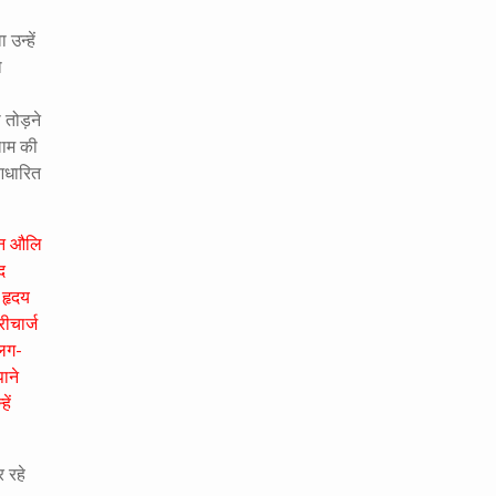
उन्हें
ो
 तोड़ने
लाम की
 आधारित
दीन औलि
द
 हृदय
ीचार्ज
अलग-
ाने
ें
 रहे