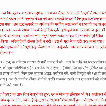
े उन का मिलजुल कर रहना समझा था। इस का सीधा उपाय उन्हें हिन्दुओं से अलग क
लाना वहीदुद्दीन अपनी पुस्तक में इस की तारीफ करते लिखते हैं कि कुछ दिन तक लगा
ा दिया गया’। इस कूट मुहावरे का अर्थ यह कि प्रशिक्षु मुसलमानों को अपनी जड़ से उ
ा। तरह-तरह के उपाय से उन्हें हिन्दुओं के प्रति दुरावपूर्ण बना कर खालिस इस्लामी
आदि अपना कर। इसी को ‘नया मनुष्य’ बनना कहा जा रहा है। तबलीग प्रशिक्षित
र किया। मस्जिदों की संख्या तेजी से बढ़ी। इस से ‘पूरा मेवात पूरी तरह बदल गया।’
े मुसलमानों को पूरी तरह विलग करना। उन्हें पूर्णतः शरीयत पाबंद बनाना। पूर्वज
प्रेरणा देना।
19-24)
के सक्रिय समर्थन से भारी ताकत मिली। उस के एजेंडे को अप्रत्याशित
िद्धांत को सुंदर सर्टिफिकेट (‘नोबल फेथ ऑफ इस्लाम’) देकर उस का और प्रोफेट का प
! इतना ही नहीं
,
जिस एक काम से अंततः काफिरों की
,
यानी हिन्दुओं की रक्षा हो स
्रयास। उस से मानवीय जीवन-शैली के प्रति आकर्षण रखने वाले मुसलमानों को स्वेच्
ँधी जी ने उसे रोक दिया।
फत जिहाद का लाभ जिन नेताओं को हुआ, उन में मौलाना इलियास भी थे। खलीफत से
ीच दूरी पाटने
,
तथा उन्हें हिन्दू समाज से तोड़ने में आसानी हुई। जो मुसलमान मि
 खलीफत के बाद तबलीग का काम इतनी तेजी से बढ़ा कि जमाते उलेमा ने एक गोपनीय बै