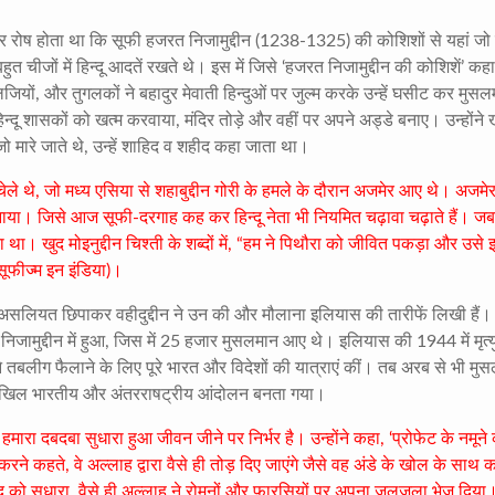
र रोष होता था कि सूफी हजरत निजामुद्दीन (
1238-1325)
की कोशिशों से यहां जो 
बहुत चीजों में हिन्दू आदतें रखते थे। इस में जिसे ‘हजरत निजामुद्दीन की कोशिशें’ कह
जियों
,
और तुगलकों ने बहादुर मेवाती हिन्दुओं पर जुल्म करके उन्हें घसीट कर मुस
न्दू शासकों को खत्म करवाया
,
मंदिर तोड़े और वहीं पर अपने अड्डे बनाए। उन्होंने 
ो मारे जाते थे
,
उन्हें शाहिद व शहीद कहा जाता था।
चेले थे
,
जो मध्य एसिया से शहाबुद्दीन गोरी के हमले के दौरान अजमेर आए थे। अजमेर 
 बनाया। जिसे आज सूफी-दरगाह कह कर हिन्दू नेता भी नियमित चढ़ावा चढ़ाते हैं। ज
ा। खुद मोइनुद्दीन चिश्ती के शब्दों में
, “
हम ने पिथौरा को जीवित पकड़ा और उसे इ
सूफीज्म इन इंडिया)।
सलियत छिपाकर वहीदुद्दीन ने उन की और मौलाना इलियास की तारीफें लिखी हैं।
 निजामुद्दीन में हुआ
,
जिस में 25 हजार मुसलमान आए थे। इलियास की
1944
में मृत्
ंने तबलीग फैलाने के लिए पूरे भारत और विदेशों की यात्राएं कीं। तब अरब से भी मु
िल भारतीय और अंतरराषट्रीय आंदोलन बनता गया।
मारा दबदबा सुधारा हुआ जीवन जीने पर निर्भर है। उन्होंने कहा
, ‘
प्रोफेट के नमूने
 करने कहते
,
वे अल्लाह द्वारा वैसे ही तोड़ दिए जाएंगे जैसे वह अंडे के खोल के साथ 
द को सुधारा
,
वैसे ही अल्लाह ने रोमनों और फारसियों पर अपना जलजला भेज दिया।