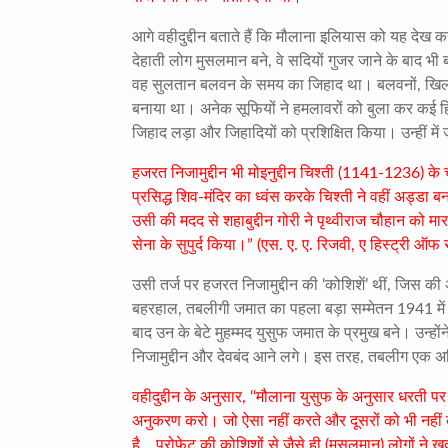
आगे वहीदुद्दीन बताते हैं कि मौलाना इलियास को यह देख क
देहाती लोग मुसलमान बने
,
वे सदियों गुजर जाने के बाद भी 
वह सुलतान बलवन के समय का जिहाद था। बलवनों
,
खिल
बनाया था। अनेक सूफियों ने हमलावरों को बुला कर कई हि
जिहाद लड़ा और जिहादियों को प्रशिक्षित किया। उन्हीं में ज
हजरत निजामुद्दीन भी मोइनुद्दीन चिश्ती (
1141-1236)
के 
प्रसिद्ध शिव-मंदिर का ध्वंस करके चिश्ती ने वहीं अड्डा
उसी की मदद से शहाबुद्दीन गोरी ने पृथ्वीराज चौहान को मारा थ
सेना के सुपुर्द किया।” (एस. ए. ए. रिजवी
,
ए हिस्ट्री ऑफ 
उसी तर्ज पर हजरत निजामुद्दीन की ‘कोशिशें’ थीं
,
जिस की अ
बहरहाल
,
तबलीगी जमात का पहला बड़ा सम्मेतन
1941
में
बाद उन के बेटे मुहम्मद युसुफ जमात के प्रमुख बने। उन्हो
निजामुद्दीन और देवबंद आने लगे। इस तरह
,
तबलीग एक अख
वहीदुद्दीन के अनुसार
, ‘‘
मौलाना युसुफ के अनुसार धरती पर ह
अनुकरण करो। जो ऐसा नहीं करते और दूसरों को भी नहीं
है… प्रोफेट की कोशिशों से जैसे ही (मुसलमान) लोगों ने खु