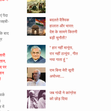
ं पैदा
बदलते वैश्विक
 मजहबी-
हालात और भारत:
देश के सामने कितनी
 के बाद
बड़ी चुनौती?
्र
“ हार नहीं मानूंगा,
रार नहीं ठानूंगा , गीत
सारी
नया गाता हूं ”
्तान
,
ाद पर
राम बिना मेरी सूनी
तान
अयोध्या….
ी
जब गांधी ने कांग्रेस
वर्क
को छोड़ दिया
।
में