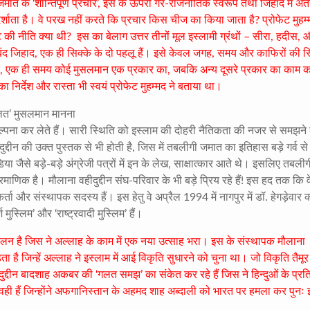
त के ‘शान्तिपूर्ण प्रचार’
,
इस के ऊपरी गैर-राजनीतिक स्वरूप तथा जिहाद में अं
 दर्शाता है। वे परख नहीं करते कि प्रचार किस चीज का किया जाता है
?
प्रोफेट मुहम
ट की नीति क्या थी
?
इस का बेलाग उत्तर तीनों मूल इस्लामी ग्रंथों – सीरा
,
हदीस
,
बंद जिहाद
,
एक ही सिक्के के दो पहलू हैं। इसे केवल जगह
,
समय और काफिरों की स्
,
एक ही समय कोई मुसलमान एक प्रकार का
,
जबकि अन्य दूसरे प्रकार का काम क
ा निर्देश और रास्ता भी स्वयं प्रोफेट मुहम्मद ने बताया था।
गलत’ मुसलमान मानना
्पना कर लेते हैं। सारी स्थिति को इस्लाम की दोहरी नैतिकता की नजर से समझने
दुद्दीन की उक्त पुस्तक से भी होती है
,
जिस में तबलीगी जमात का इतिहास बड़े गर्व से
ा जैसे बड़े-बड़े अंग्रेजी पत्रों में इन के लेख
,
साक्षात्कार आते थे। इसलिए तबलीग
ाणिक है। मौलाना वहीदुद्दीन संघ-परिवार के भी बड़े प्रिय रहे हैं! इस हद तक कि व
र्ता और संस्थापक सदस्य हैं। इस हेतु वे अप्रैल
1994
में नागपुर में डॉ. हेगड़ेवार 
मुस्लिम’ और ‘राष्ट्रवादी मुस्लिम’ हैं।
न है जिस ने अल्लाह के काम में एक नया उत्साह भरा। इस के संस्थापक मौलाना
ै जिन्हें अल्लाह ने इस्लाम में आई विकृति सुधारने को चुना था। जो विकृति तैमूर
ीदुद्दीन बादशाह अकबर की ‘गलत समझ’ का संकेत कर रहे हैं जिस ने हिन्दुओं के प्रत
वही हैं जिन्होंने अफगानिस्तान के अहमद शाह अब्दाली को भारत पर हमला कर पुनः 