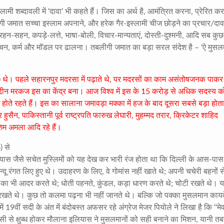
ामी शब्दावली में ‘दावा’ भी कहते हैं। जिस का अर्थ है
,
आमंत्रित करना
,
प्रेरित क
ी जमात सच्चा इस्लाम अपनाने
,
और हरेक गैर-इस्लामी चीज छोड़ने का प्रचार/दाव
रहन-सहन
,
कपड़े-लत्ते
,
भाषा-बोली
,
विचार-मान्यताएं
,
दोस्ती-दुश्मनी
,
आदि सब कुछ
वचन
,
कर्म और मॉडल पर ढालना। तबलीगी जमात का बड़ा सरल संदेश है – ‘ऐ मुसलम
)
थे। पहले सहारनपुर मदरसा में पढ़ाते थे
,
पर मदरसों का काम असंतोषजनक पाकर
दीन मरकज इस का केंद्र बना। आज विश्व में इस के
15
करोड़ से अधिक सदस्य क
ं में होते रहते हैं। इस का सालाना जमावड़ा मक्का में हज के बाद दूसरा सबसे बड़ा होत
र हुसैन
,
पाकिस्तानी पूर्व राष्ट्रपति फारुख लेघारी
,
मुहम्मद तरार
,
क्रिकेटर शाहिद
शिम अमला
आदि रहे हैं।
6)
से
ियास जैसे सचेत मुस्लिमों को यह देख कर भारी रंज होता था कि दिल्ली के आस-पास
हिन्दू रंगत लिए हुए थे। उदाहरण के लिए
,
वे गोमांस नहीं खाते थे
;
अपनी चचेरी बहनों स
ं का भी आदर करते थे
;
धोती पहनते
,
कुंडल
,
कड़ा धारण करते थे
;
चोटी रखते थे। य
खते थे। कुछ तो कलमा पढ़ना भी नहीं जानते थे। बल्कि जो पक्का मुसलमान कायद
ें
19
वीं सदी के अंत में बंदोबस्त अफसर रहे अंग्रेज मेजर पियोले ने लिखा है कि ‘‘मे
सी से क्षुब्ध होकर मौलाना इलियास ने मुसलमानों को सही बनाने का मिशन
,
यानी त