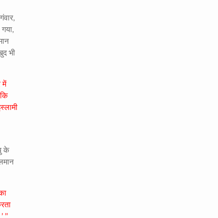
गंवार
,
ा गया
,
लमान
खुद भी
में
बकि
स्लामी
यु के
सलमान
 का
करता
’ ’’