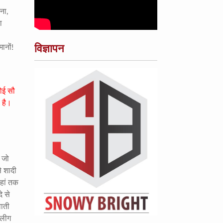
रना
,
ा
विज्ञापन
ानों!
ोई सौ
ा है।
 जो
े शादी
हां तक
े से
वाती
बलीग