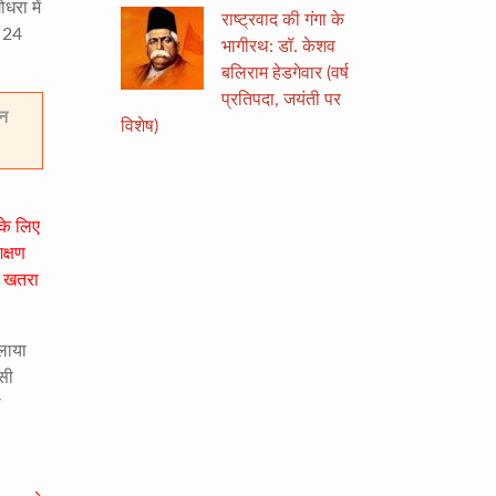
रा में
राष्ट्रवाद की गंगा के
, 24
भागीरथ: डॉ. केशव
बलिराम हेडगेवार (वर्ष
प्रतिपदा, जयंती पर
 न
विशेष)
के लिए
क्षण
िए खतरा
लाया
ीसी
ा