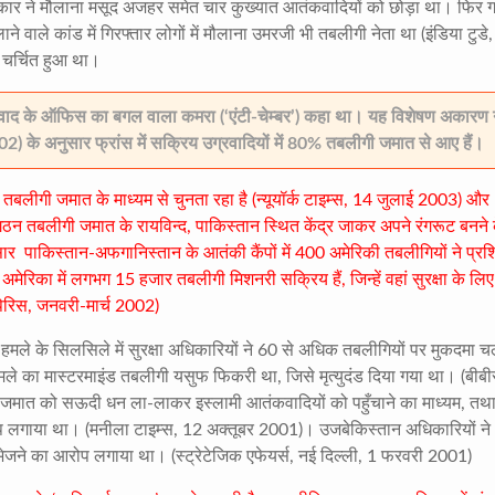
र ने मौलाना मसूद अजहर समेत चार कुख्यात आतंकवादियों को छोड़ा था। फिर गोध
लाने वाले कांड में गिरफ्तार लोगों में मौलाना उमरजी भी तबलीगी नेता था (इंडिया टुडे
ं चर्चित हुआ था।
ग्रवाद के ऑफिस का बगल वाला कमरा (‘एंटी-चेम्बर’) कहा था। यह विशेषण अकारण
) के अनुसार फ्रांस में सक्रिय उग्रवादियों में 80%
तबलीगी जमात से आए हैं।
ीगी जमात के माध्यम से चुनता रहा है (न्यूयॉर्क टाइम्स
, 14
जुलाई
2003)
और
ंगठन तबलीगी जमात के रायविन्द
,
पाकिस्तान स्थित केंद्र जाकर अपने रंगरूट बनने 
नुसार पाकिस्तान-अफगानिस्तान के आतंकी कैंपों में
400
अमेरिकी तबलीगियों ने प्रशि
अमेरिका में लगभग
15
हजार तबलीगी मिशनरी सक्रिय हैं
,
जिन्हें वहां सुरक्षा के ल
पेरिस
,
जनवरी-मार्च
2002)
हमले के सिलसिले में सुरक्षा अधिकारियों ने
60
से अधिक तबलीगियों पर मुकदमा च
ले का मास्टरमाइंड तबलीगी यसुफ फिकरी था
,
जिसे मृत्युदंड दिया गया था। (बीब
जमात को सऊदी धन ला-लाकर इस्लामी आतंकवादियों को पहुँचाने का माध्यम
,
तथ
ोप लगाया था। (मनीला टाइम्स
, 12
अक्तूबर
2001)
। उजबेकिस्तान अधिकारियों ने
भेजने का आरोप लगाया था। (स्ट्रेटेजिक एफेयर्स
,
नई दिल्ली
, 1
फरवरी
2001)