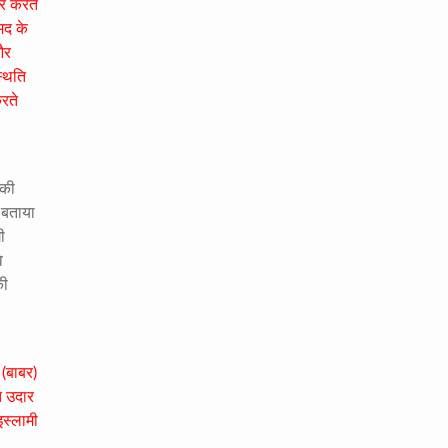
तर करते
्मद के
और
थिति
रते
 की
 बताया
ी
े
की
 (बाबर)
ि उदार
इस्लामी