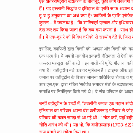
ऐसे अंतरराष्ट्रीय उदाहरण के बावजूद
,
कुछ लोग तबलीगी जमा
हैं। यह इस्लामी सिद्धांत व इतिहास के प्रति साफ अज्ञान
हू-ब-हू अनुकरण का अर्थ क्या है
?
काफिरों के प्रति प्रोफे
कुरान – में उपलब्ध है। कि शान्तिपूर्ण प्रचार और हथियार
देख कर तय किया जाता है कि कब क्या करना है। साथ ही
हैं। वे एक-दूसरे को विविध तरीकों से सहयोग देते हैं
,
जिस क
इसलिए
,
काफिरों द्वारा किसी को ‘अच्छा’ और किसी को ‘
एक भ्रम है। वे अपनी मानवीय इकहरी नैतिकता से ऐसी कल
जरूरत महसूस नहीं करते।
इन बातों की पुष्टि मौलाना वही
गया है। वहीदुदीन बड़े कद्दावर मुस्लिम हैं। टाइम्स ऑफ इंडिय
जमात पर वहीदुद्दीन के विचार जानना अतिरिक्त रोचक व प्रम
आर.एस.एस. द्वारा गठित ‘सर्वपंथ समादर मंच’ के उदघाटनक
समाधि पर निमंत्रित किये गये थे। वे संघ-परिवार के ‘आदर्श 
उन्हीं वहीदुद्दीन के शब्दों में
, ‘‘
तबलीगी जमात एक महान आंदोल
इलियास का परिवार अपना वंश वलीउल्लाह परिवार से जोड़ता ह
परिवार की गलत समझ से आ गई थी।’’ नोट करें
,
यहाँ वह
नीति आरंभ की थी। यह भी
,
कि वलीउल्लाह (
1703-62)
राज बनाने का न्योता दिया था।