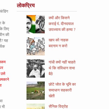
लोकप्रिय
फंडिंग
क्यों और किसने
ा के
कराई पं. दीनदयाल
 के लिए
उपाध्याय की हत्या ?
 चीन की
खाप को नाहक
है? यह
बदनाम न करो
्थिक
इनकम
गांधी क्यों नहीं चाहते
 पर
थे कि संविधान सभा
 उसे
बैठे
 धमकाने
छोटे जोत के भूमि का
या
समाधान सहकारी
खेती
वा
सैनिक विद्रोह
ब भी