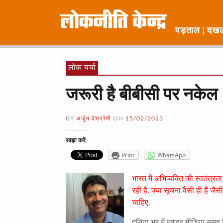
पड़ताल
दख
लोक चर्चा
जरूरी है बीबीसी पर नकेल
BY
अर्जुन देशप्रेमी
ON
15/02/2023
साझा करें:
Print
WhatsApp
भारत में अभिव्यक्ति की स्वतंत्र
रहीं है. क्या सूचना वैसी ही हैं 
चाहिए.
दुनिया भर में मशहूर मीडिया समूह