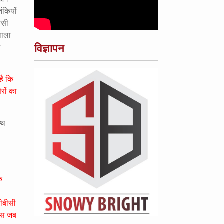
ंकियों
ीसी
 वाला
विज्ञापन
ी
है कि
ेरों का
ाथ
ि
बीबीसी
रेस जब