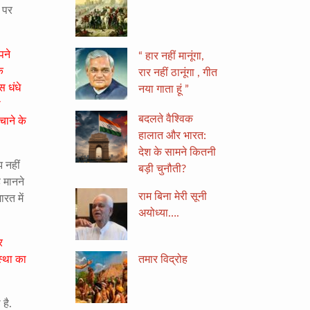
ा पर
पने
“ हार नहीं मानूंगा,
क
रार नहीं ठानूंगा , गीत
स धंधे
नया गाता हूं ”
ी
बदलते वैश्विक
चाने के
हालात और भारत:
देश के सामने कितनी
 नहीं
बड़ी चुनौती?
 मानने
राम बिना मेरी सूनी
ारत में
अयोध्या….
र
तमार विद्रोह
स्था का
है.