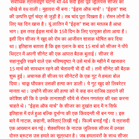
सर्वाधिक त्रासदपूर्ण घटना थी 44 सदी ईसा पूर्व जूलियस सीजर का
धोखे से वध वाली। मुहावरा भी बना : “ईड्स ऑफ मार्च”। “ईड्स” शब्द
की उत्पत्ति पूर्ण चंद्र से जुड़ी है। तब चांद पूरा दिखता है। रोमन लोगों के
लिए यह दिन खास है। यूं लातिन में “ईड्स” शब्द का मतलब है आधा
भाग। इस तरह ईड्स मार्च के 15वें दिन के लिए प्रयुक्त होता आया है।
इसी दिन सीजर ने खुद को रोम का आजीवन शासक घोषित कर दिया
था। इतिहास बताता है कि इस एलान के बाद 15 मार्च को सीजर ने पोंपे
थिएटर में अपनी सीनेट की एक आपात बैठक बुलाई। सीजर से
सहानुभूति रखने वाले एक भविष्यदृष्टा ने उसे मार्च के महीने में खासकर
15 मार्च को सावधान रहने की चेतावनी भी दी थी। तभी सीनेट की बैठक
शुरू हुई। अचानक ही सीजर पर सीनेटरों के एक गुट ने हमला बोल
दिया। चाकू घोंपकर उसकी हत्या कर डाली। ये गुट खुद को लिबरेटर
मानता था। उन्होंने सीजर की हत्या को ये कह कर वाजिब ठहराने की
कोशिश की कि वे उनके तानाशाही रवैये से रोमन गणतंत्र की रक्षा करना
चाहते थे। “ईड्स ऑफ मार्च” के सीजर का दुखांत बाद में न सिर्फ
इतिहास में दर्ज हुआ बल्कि दुर्भाग्य की एक किंवदन्ती भी बन गया। इस
बारे में नाटक, कहानी, कविताएं लिखी गईं। फिल्में बनाईं गईं। ये त्रासदी
एक आख्यान बन गई। शेक्सपियर के नाटक जुलियस सीजर में उनका
दोस्त ब्रूटस उस हमले का सूत्रधार है। जब हमलावरों के साथ सीजर