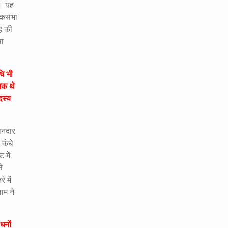
े। यह
लोकसभा
ह की
सा
धि भी
ेयक थे
दस्य
मानदार
 कंधे
 में
े
 में
ाम ने
धनों