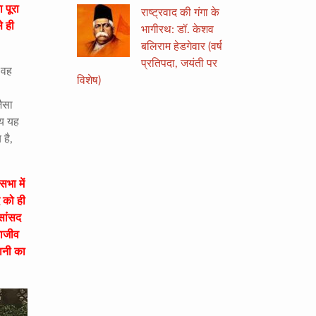
 पूरा
राष्ट्रवाद की गंगा के
े ही
भागीरथ: डॉ. केशव
बलिराम हेडगेवार (वर्ष
प्रतिपदा, जयंती पर
 वह
विशेष)
जैसा
्य यह
 है,
भा में
 को ही
सांसद
राजीव
ानी का