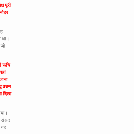
्ष पूरी
मनोहर
यह
या था।
 जो
ी रूचि
वहां
 जाना
द्ध वचन
ना दिखा
ताया।
र संसद
ं यह