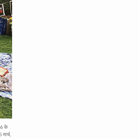
6 के
मार्च,