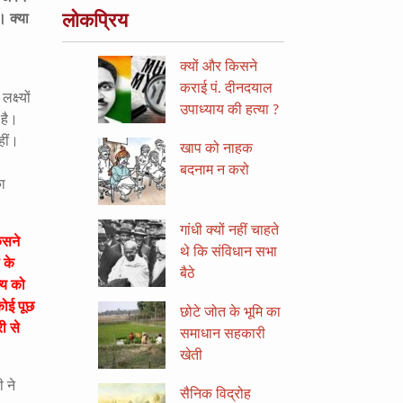
लोकप्रिय
। क्या
क्यों और किसने
कराई पं. दीनदयाल
्ष्यों
उपाध्याय की हत्या ?
 है।
हीं।
खाप को नाहक
बदनाम न करो
ा
गांधी क्यों नहीं चाहते
िसने
थे कि संविधान सभा
 के
बैठे
्य को
कोई पूछ
छोटे जोत के भूमि का
ी से
समाधान सहकारी
खेती
 ने
सैनिक विद्रोह