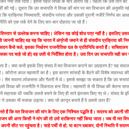
 छोड़कर नया तर्क दिया। इससे पहले विपक्ष के चार आरोप रहे। पहला कि उस दिन की
नहीं की गई। दूसरा कि उप सभापति ने विपक्ष की मांग पर मत विभाजन की अनुमति नह
 कि प्रक्रिया नियमावती, संसदीय परंपरा और उसकी पुरानी नजीरें निर्णय का आधा
ति को एक तर्क देने के लिए बार-बार दोहराए जा रहे हैं।
 का विस्तार से उल्लेख करना चाहिए। लेकिन यह कोई शोध पत्र नहीं है। इसलिए उस
ो जाननी चाहिए वह यह कि भारत में अंग्रेजी जमाने से ही संसदीय प्रक्रिया की न
। सदन कैसे चले, इसका निर्धारण राजनीतिक दल के प्रतिनिधि करते हैं। सचिवालय
का पद चाहे जो हो) वह उसी से निर्देशित होता है। उस दिन उप सभापति यही कर 
ता है। क्या कभी इसके लिए संसद में मत विभाजन कराने का उदाहरण है? यह सवाल 
ै। कोरोना काल महामारी का है। इस कारण सांसदों के बैठने की विशेष व्यवस्था क
सके। शेष सदस्य लोकसभा और गैलरी में थे। इससे समझा जा सकता है कि उप सभाप
उसे विपक्ष की राजनीति ने विकराल बना दिया। महामारी से भी विपक्ष की चेतना सा
 में सहायक थी जबकि उससे बचने के लिए ही सारे इंतजाम किए गए थे। संसद के इ
 ने उसका भी मजाक उड़ाया। क्या जो कानून बनाते हैं वे उससे उपर हैं?
ानते हैं कि मत विभाजन की मांग के लिए एक निश्चित पद्धति है। सदस्य को अपनी स
िभाजन की अगर किसी ने मांग की तो उसे दरकिनार नहीं किया जाता। जब भी मत वि
अपनी सीट पर पहुंचता है। चाहे पर्ची से हो, या बटन दबाकर, दोनों स्थिति में सदस्