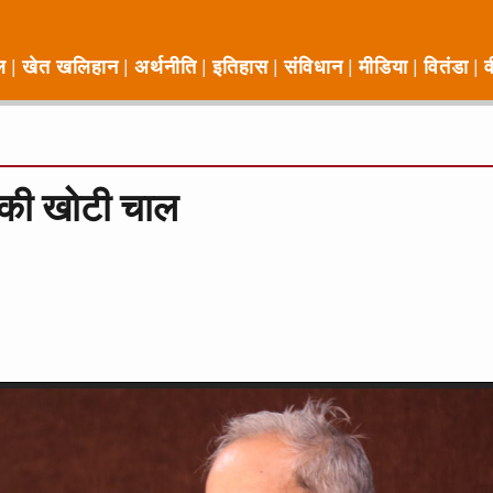
ल
खेत खलिहान
अर्थनीति
इतिहास
संविधान
मीडिया
वितंडा
व
 की खोटी चाल