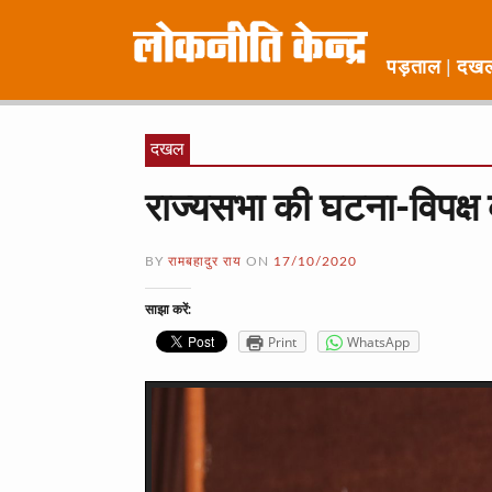
पड़ताल
दख
दखल
राज्यसभा की घटना-विपक्ष
BY
रामबहादुर राय
ON
17/10/2020
साझा करें:
Print
WhatsApp