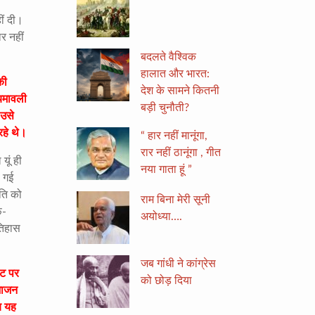
ीं दी।
र नहीं
बदलते वैश्विक
हालात और भारत:
की
देश के सामने कितनी
ियमावली
बड़ी चुनौती?
 उसे
रहे थे।
“ हार नहीं मानूंगा,
रार नहीं ठानूंगा , गीत
यूं ही
नया गाता हूं ”
ी गई
ति को
राम बिना मेरी सूनी
फ-
अयोध्या….
तिहास
जब गांधी ने कांग्रेस
ीट पर
को छोड़ दिया
भाजन
य यह