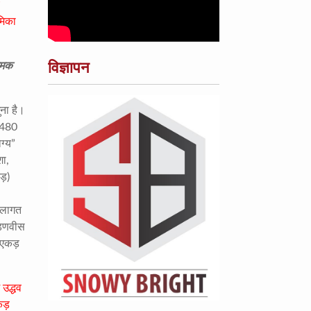
य
ूमिका
विज्ञापन
नमक
ुना है।
ग 480
ग्य”
शा,
ड़)
म लागत
 फडणवीस
 एकड़
उद्धव
कड़