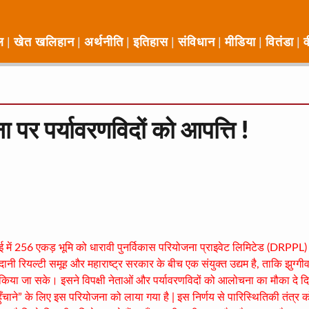
ल
खेत खलिहान
अर्थनीति
इतिहास
संविधान
मीडिया
वितंडा
व
ा पर पर्यावरणविदों को आपत्ति !
मुंबई में 256 एकड़ भूमि को धारावी पुनर्विकास परियोजना प्राइवेट लिमिटेड (DRPPL)
दानी रियल्टी समूह और महाराष्ट्र सरकार के बीच एक संयुक्त उद्यम है, ताकि झुग्गीव
किया जा सके। इसने विपक्षी नेताओं और पर्यावरणविदों को आलोचना का मौका दे दिय
ुँचाने” के लिए इस परियोजना को लाया गया है | इस निर्णय से पारिस्थितिकी तंत्र 