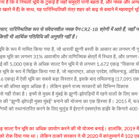
ा है कि वे निचली भूमि के टुकड़े हैं जहाँ समुद्री पानी बहता है, और नमक और अन्
तरे में हैं) के साथ, यह पारिस्थितिकी तंत्र शहर को बाढ़ से बचाने में महत्वपूर्ण भ
ार, पारिस्थितिक रूप से संवेदनशील नमक पैन CRZ-1B श्रेणी में आते हैं, जहाँ 
किसी भी आर्थिक गतिविधि की अनुमति नहीं है।
मि के रूप में नामित किया गया है, जो धारावी झुग्गी बस्ती के आकार का लगभग नौ ग
ि इस भूमि का लगभग 31% आवासीय और वाणिज्यिक क्षेत्रों में स्थित है, और लगभ
बई की 5,000 एकड़ से अधिक साल्ट पैन भूमि में से लगभग 1,672 एकड़ “विकास यो
ूमि के रूप में चिह्नित किया गया है, जो महाराष्ट्र, आंध्र प्रदेश, तमिलनाडु, ओडि
16 एकड़) में ऐसी भूमि का सबसे बड़ा विस्तार है, इसके बाद तमिलनाडु (17,095 एक
जमीन की कीमत बहुत अधिक है। लेकिन इसने राज्य सरकारों को विभिन्न विकास
हीं रोका है। इनमें से मुख्य है मुंबई के झुग्गी-झोपड़ियों में रहने वालों के लिए क
वीस की “झुग्गी-झोपड़ी मुक्त मुंबई” बनाने की योजना का एक हिस्सा है। 2015 में,
ियों को स्थानांतरित करने के लिए मुलुंड में ईस्टर्न एक्सप्रेस हाईवे के किनारे 400
 साल्ट पैन भूमि का अधिक उपयोग करने की भी योजना बनाई। हालांकि, 2019 में 
 को रोक दिया गया था।
लेकिन ठाकरे सरकार ने भी 2020 में कांजुरमार्ग में 102 ए