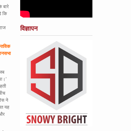
े बारे
ड़े कि
े
विज्ञापन
वराज
ास्तविक
धानसभा
 जब
था।’
ाहती
बीच
ेस ने
 मत यह
 और