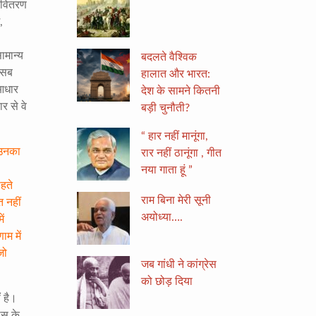
र वितरण
,
ामान्य
बदलते वैश्विक
 सब
हालात और भारत:
 आधार
देश के सामने कितनी
र से वे
बड़ी चुनौती?
“ हार नहीं मानूंगा,
 उनका
रार नहीं ठानूंगा , गीत
नया गाता हूं ”
ाहते
राम बिना मेरी सूनी
 नहीं
अयोध्या….
ं
ाम में
जो
जब गांधी ने कांग्रेस
को छोड़ दिया
ं है।
ास के