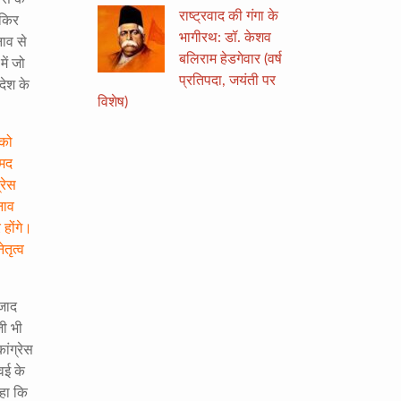
राष्ट्रवाद की गंगा के
ाकिर
भागीरथ: डॉ. केशव
नाव से
बलिराम हेडगेवार (वर्ष
ें जो
प्रतिपदा, जयंती पर
देश के
विशेष)
 को
हमद
रेस
नाव
 होंगे।
तृत्व
आजाद
जी भी
ांग्रेस
वई के
कहा कि