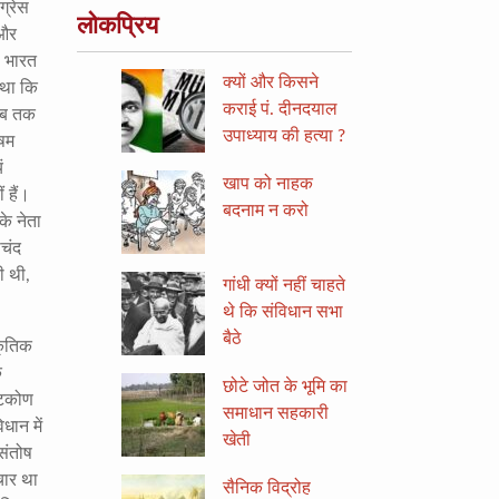
ग्रेस
लोकप्रिय
 और
- भारत
क्यों और किसने
ं था कि
कराई पं. दीनदयाल
 तब तक
उपाध्याय की हत्या ?
िषम
ं
खाप को नाहक
 हैं।
बदनाम न करो
के नेता
चंद
ी थी,
गांधी क्यों नहीं चाहते
थे कि संविधान सभा
बैठे
कृतिक
ि
छोटे जोत के भूमि का
्टिकोण
समाधान सहकारी
धान में
खेती
संतोष
चार था
सैनिक विद्रोह