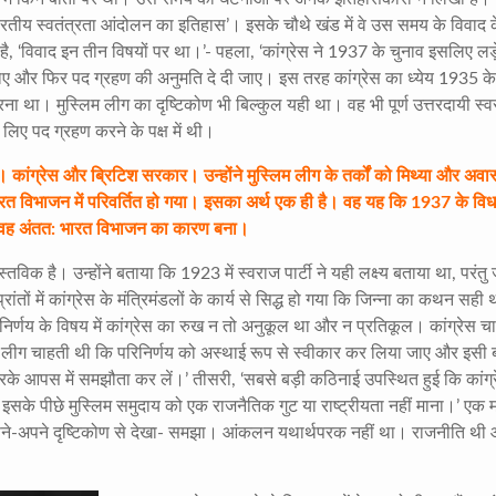
भारतीय स्वतंत्रता आंदोलन का इतिहास’। इसके चौथे खंड में वे उस समय के विवाद क
र्ष है, ‘विवाद इन तीन विषयों पर था।’- पहला, ‘कांग्रेस ने 1937 के चुनाव इसलिए ल
ाए और फिर पद ग्रहण की अनुमति दे दी जाए। इस तरह कांग्रेस का ध्येय 1935 क
ना था। मुस्लिम लीग का दृष्टिकोण भी बिल्कुल यही था। वह भी पूर्ण उत्तरदायी स्
लिए पद ग्रहण करने के पक्ष में थी।
ं। कांग्रेस और ब्रिटिश सरकार। उन्होंने मुस्लिम लीग के तर्कों को मिथ्या और अव
भारत विभाजन में परिवर्तित हो गया। इसका अर्थ एक ही है। वह यह कि
1937
के वि
किया वह अंतत: भारत विभाजन का कारण बना।
तविक है। उन्होंने बताया कि 1923 में स्वराज पार्टी ने यही लक्ष्य बताया था, परंतु
तों में कांग्रेस के मंत्रिमंडलों के कार्य से सिद्ध हो गया कि जिन्ना का कथन सही 
परिनिर्णय के विषय में कांग्रेस का रुख न तो अनुकूल था और न प्रतिकूल। कांग्रेस च
्लिम लीग चाहती थी कि परिनिर्णय को अस्थाई रूप से स्वीकार कर लिया जाए और इसी 
े आपस में समझौता कर लें।’ तीसरी, ‘सबसे बड़ी कठिनाई उपस्थित हुई कि कांग्र
’ इसके पीछे मुस्लिम समुदाय को एक राजनैतिक गुट या राष्ट्रीयता नहीं माना।’ एक
ो अपने-अपने दृष्टिकोण से देखा- समझा। आंकलन यथार्थपरक नहीं था। राजनीति थी