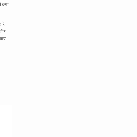
ं क्या
सरे
 लीग
कार