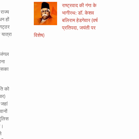
राष्ट्रवाद की गंगा के
राज्य
भागीरथ: डॉ. केशव
न हों
बलिराम हेडगेवार (वर्ष
 गट्ठर
प्रतिपदा, जयंती पर
 यात्रा
विशेष)
 जंगल
हना
 इसका
ीति को
चर)
 जहां
वानों
पुलिस
ै।
े