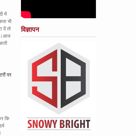
 में
दकता भी
विज्ञापन
 दें तो
 है।आज
रकारी
टरों पर
कर कि
र्य
त