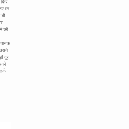
या फिर
लकर मर
र भी
और
ने की
 अचानक
 उसने
़ी दूर
आपको
तर्क