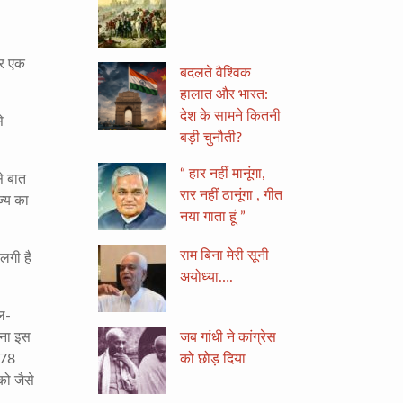
और एक
बदलते वैश्विक
हालात और भारत:
देश के सामने कितनी
े
बड़ी चुनौती?
“ हार नहीं मानूंगा,
े बात
रार नहीं ठानूंगा , गीत
ज्य का
नया गाता हूं ”
राम बिना मेरी सूनी
लगी है
अयोध्या….
कल-
जब गांधी ने कांग्रेस
हना इस
को छोड़ दिया
 (78
को जैसे