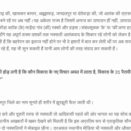
ीसगढ़ की, खासकर बस्तर, अबूझमाड़, जगदलपुर या दंतेवाड़ा की, जो आतंक की त्रासदी
ने रहें पर अब नहीं।यह अकेला राज्य है जिसमें अनाज का उत्पादन हीं नहीं, उत्पा
डा ब्लॉक (के) माड़ेंदा गांव (की) रक्को और हड्मा।संबंधसूचक ‘के’ या ‘की’अगर हटा
गए होंगे यह अपूर्ण वाक्य दशकों तक नक्सली आतंकवाद के शिकार रहे लोगों को लेकर
 हैं कि बहरेपन का इलाज नहीं होने पर भी वे इशारों में बात कर लेती थीं पर अब स
ह रहे हैं, यह भी सुन सकती हैं यानी आम लोगों की तरह संवाद कर सकती हैं।
ी होड़ लगी है कि कौन विकास के नए विचार अमल में लाता है
,
विकास के
31
पैरामी
?”
।
पुर जिले का नाम सुनते ही शरीर में झुरझुरी फैल जाती थी।
 करे और दूसरी तरफ से नक्सली तो आदिवासी पहले की ओर भागता था यह सोच 
ानीय अखबारों में खबर देखने को मिलती है कि इस अप्रतिम रूप से प्राकृतिक सौन्द
ें एक दो नक्सलियों ने मोबाइल छीना। दरअसल स्थानीय मीडिया भी नक्सली और औस